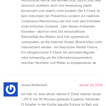
institutional inertia. Die Normen (VDE, DGUV) sind zwar
technisch exzellent, doch ihre Anwendung bleibt
konservativ und reaktiv, nicht proaktiv. Der E-Check ist
kein Instrument der Prävention, sondern ein reaktives
Compliance-Mechanismus, der erst nach dem Eintreten
eines kritischen Zustands - oder dessen drohenden
Eintreten - aktiviert wird. Die wirtschaftliche
Rationalität des Mieters wird hier systematisch
untergraben, da die externen Kosten (Brandrisiko) nicht
internalisiert werden - ein klassischer Market Failure.
Ein obligatorischer E-Check mit zentralem Register
wäre notwendig, um die Informationsasymmetrie
zwischen Vermieter und Mieter zu kompensieren. 📊
Ursula McDermott
Januar 10, 2026
Ich hab vor zwei Jahren meinen E-Check machen lassen
- 295 €, hat 90 Minuten gedauert. Ergebnis: Fehlender
FI-Schalter in der Küche, kaputte Erdung im Bad, und