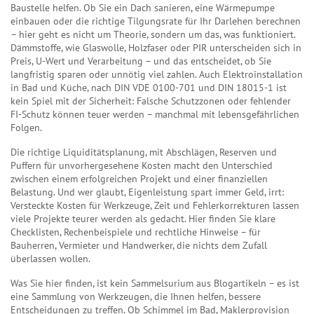
Baustelle helfen.
Ob Sie ein Dach sanieren, eine Wärmepumpe
einbauen oder die richtige Tilgungsrate für Ihr Darlehen berechnen
– hier geht es nicht um Theorie, sondern um das, was funktioniert.
Dämmstoffe
,
wie Glaswolle, Holzfaser oder PIR
unterscheiden sich in
Preis, U-Wert und Verarbeitung – und das entscheidet, ob Sie
langfristig sparen oder unnötig viel zahlen. Auch
Elektroinstallation
in Bad und Küche
,
nach DIN VDE 0100-701 und DIN 18015-1
ist
kein Spiel mit der Sicherheit: Falsche Schutzzonen oder fehlender
FI-Schutz können teuer werden – manchmal mit lebensgefährlichen
Folgen.
Die richtige
Liquiditätsplanung
,
mit Abschlägen, Reserven und
Puffern für unvorhergesehene Kosten
macht den Unterschied
zwischen einem erfolgreichen Projekt und einer finanziellen
Belastung. Und wer glaubt, Eigenleistung spart immer Geld, irrt:
Versteckte Kosten für Werkzeuge, Zeit und Fehlerkorrekturen lassen
viele Projekte teurer werden als gedacht. Hier finden Sie klare
Checklisten, Rechenbeispiele und rechtliche Hinweise – für
Bauherren, Vermieter und Handwerker, die nichts dem Zufall
überlassen wollen.
Was Sie hier finden, ist kein Sammelsurium aus Blogartikeln – es ist
eine Sammlung von Werkzeugen, die Ihnen helfen, bessere
Entscheidungen zu treffen. Ob Schimmel im Bad, Maklerprovision