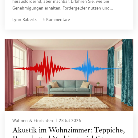
Fördergelder
herausfordernd, aber machbar. Erfahren Sie, wie Sie
Genehmigungen erhalten, Fördergelder nutzen und
Konflikte zwischen Denkmalschutz und DIN 18040-2 lösen.
Lynn Roberts
5 Kommentare
Wohnen & Einrichten
28 Jul 2026
Akustik im Wohnzimmer: Teppiche,