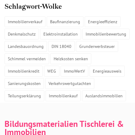
Schlagwort-Wolke
Immobilienverkauf
Baufinanzierung
Energieeffizienz
Denkmalschutz
Elektroinstallation
Immobilienbewertung
Landesbauordnung
DIN 18040
Grunderwerbsteuer
Schimmel vermeiden
Heizkosten senken
Immobilienkredit
WEG
ImmoWertV
Energieausweis
Sanierungskosten
Verkehrswertgutachten
Teilungserklärung
Immobilienkauf
Auslandsimmobilien
Bildungsmaterialien Tischlerei &
Immobilien