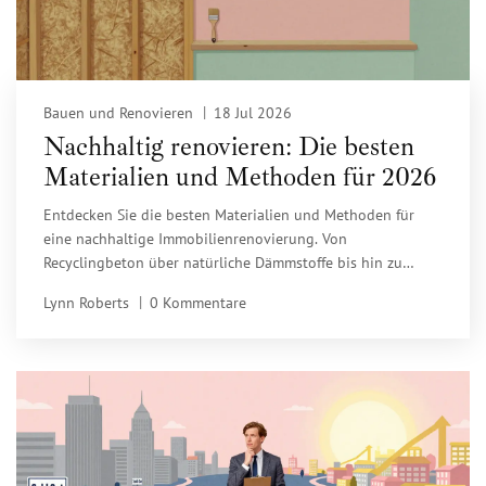
Bauen und Renovieren
18 Jul 2026
Nachhaltig renovieren: Die besten
Materialien und Methoden für 2026
Entdecken Sie die besten Materialien und Methoden für
eine nachhaltige Immobilienrenovierung. Von
Recyclingbeton über natürliche Dämmstoffe bis hin zu
smarten Technologien: So sanieren Sie ökologisch, gesund
Lynn Roberts
0 Kommentare
und wirtschaftlich.