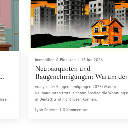
Immobilien & Finanzen
15 Jun 2026
Neubauquoten und
Baugenehmigungen: Warum der
Immobilienmarkt in Deutschlan
Analyse der Baugenehmigungen 2025: Warum
blockiert ist
d-
Neubauquoten trotz leichtem Anstieg die Wohnungs
üssen,
in Deutschland nicht lösen können.
Lynn Roberts
0 Kommentare