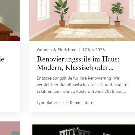
Wohnen & Einrichten
17 Jun 2026
ie
Renovierungsstile im Haus:
Modern, Klassisch oder
Skandinavisch? Der ultimative
Entscheidungshilfe für Ihre Renovierung: Wir
Vergleich
vergleichen skandinavisch, klassisch und modern.
Erfahren Sie mehr zu Kosten, Trends 2026 und
d wann
typischen Fehlern bei der Umsetzung.
Lynn Roberts
0 Kommentare