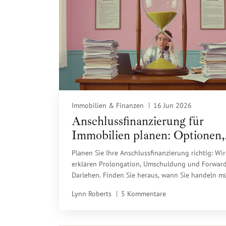
Immobilien & Finanzen
16 Jun 2026
Anschlussfinanzierung für
Immobilien planen: Optionen,
Timing und Kosten sparen
Planen Sie Ihre Anschlussfinanzierung richtig: Wir
erklären Prolongation, Umschuldung und Forwar
Darlehen. Finden Sie heraus, wann Sie handeln m
um Zinsen zu sparen und Risiken zu minimieren.
Lynn Roberts
5 Kommentare