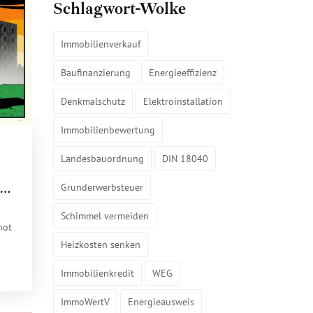
Schlagwort-Wolke
Immobilienverkauf
Baufinanzierung
Energieeffizienz
Denkmalschutz
Elektroinstallation
Immobilienbewertung
Landesbauordnung
DIN 18040
Grunderwerbsteuer
d
Schimmel vermeiden
not
Heizkosten senken
Immobilienkredit
WEG
ImmoWertV
Energieausweis