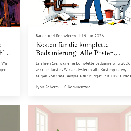
Bauen und Renovieren
19 Jun 2026
:
Kosten für die komplette
hler
Badsanierung: Alle Posten,
Beispiele und Spar-Tipps
. Wir
Erfahren Sie, was eine komplette Badsanierung 2026
igen
wirklich kostet. Wir analysieren alle Kostenposten,
zeigen konkrete Beispiele für Budget- bis Luxus-Bäd
und erklären, wie Sie durch KfW-Förderungen und
Lynn Roberts
0 Kommentare
kluges Planen bares Geld sparen.