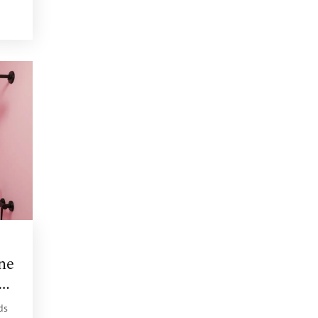
ne
ds