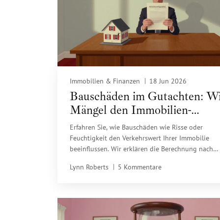
Immobilien & Finanzen
18 Jun 2026
Bauschäden im Gutachten: W
Mängel den Immobilien-
Verkehrswert beeinflussen
Erfahren Sie, wie Bauschäden wie Risse oder
Feuchtigkeit den Verkehrswert Ihrer Immobilie
beeinflussen. Wir erklären die Berechnung nach
ImmoWertV, den Einfluss des lokalen Marktes un
Lynn Roberts
5 Kommentare
Sie einen Spezialisten brauchen.