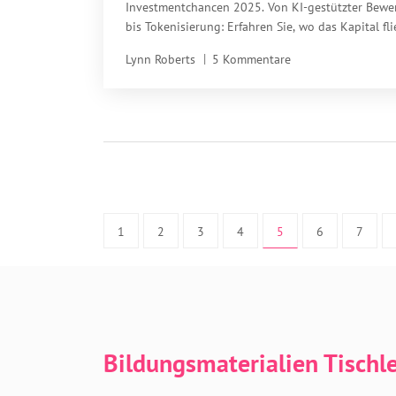
Investmentchancen 2025. Von KI-gestützter Bewe
bis Tokenisierung: Erfahren Sie, wo das Kapital fli
und welche Risiken Sie meiden sollten.
Lynn Roberts
5 Kommentare
1
2
3
4
5
6
7
Bildungsmaterialien Tischl