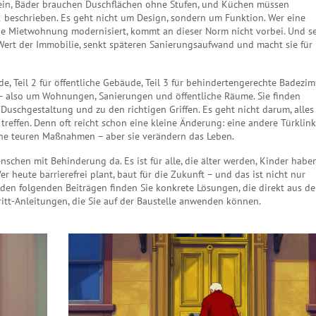
sein, Bäder brauchen Duschflächen ohne Stufen, und Küchen müssen
2 beschrieben. Es geht nicht um Design, sondern um Funktion. Wer eine
ne Mietwohnung modernisiert, kommt an dieser Norm nicht vorbei. Und se
n Wert der Immobilie, senkt späteren Sanierungsaufwand und macht sie für
de, Teil 2 für öffentliche Gebäude, Teil 3 für behindertengerechte Badezim
 – also um Wohnungen, Sanierungen und öffentliche Räume. Sie finden
Duschgestaltung und zu den richtigen Griffen. Es geht nicht darum, alles
reffen. Denn oft reicht schon eine kleine Änderung: eine andere Türklink
keine teuren Maßnahmen – aber sie verändern das Leben.
nschen mit Behinderung da. Es ist für alle, die älter werden, Kinder habe
r heute barrierefrei plant, baut für die Zukunft – und das ist nicht nur
n den folgenden Beiträgen finden Sie konkrete Lösungen, die direkt aus de
ritt-Anleitungen, die Sie auf der Baustelle anwenden können.