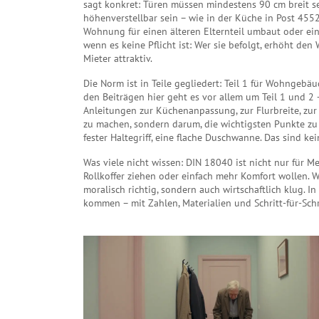
sagt konkret: Türen müssen mindestens 90 cm breit 
höhenverstellbar sein – wie in der Küche in Post 455
Wohnung für einen älteren Elternteil umbaut oder ei
wenn es keine Pflicht ist: Wer sie befolgt, erhöht de
Mieter attraktiv.
Die Norm ist in Teile gegliedert: Teil 1 für Wohngebäu
den Beiträgen hier geht es vor allem um Teil 1 und 2
Anleitungen zur Küchenanpassung, zur Flurbreite, zur 
zu machen, sondern darum, die wichtigsten Punkte zu t
fester Haltegriff, eine flache Duschwanne. Das sind 
Was viele nicht wissen: DIN 18040 ist nicht nur für Me
Rollkoffer ziehen oder einfach mehr Komfort wollen. We
moralisch richtig, sondern auch wirtschaftlich klug. I
kommen – mit Zahlen, Materialien und Schritt-für-Sch