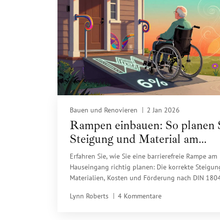
Bauen und Renovieren
2 Jan 2026
Rampen einbauen: So planen 
Steigung und Material am
Hauseingang richtig
Erfahren Sie, wie Sie eine barrierefreie Rampe am
Hauseingang richtig planen: Die korrekte Steigun
Materialien, Kosten und Förderung nach DIN 180
Praxisnahe Tipps für Senioren, Rollstuhlfahrer un
Lynn Roberts
4 Kommentare
Familien.