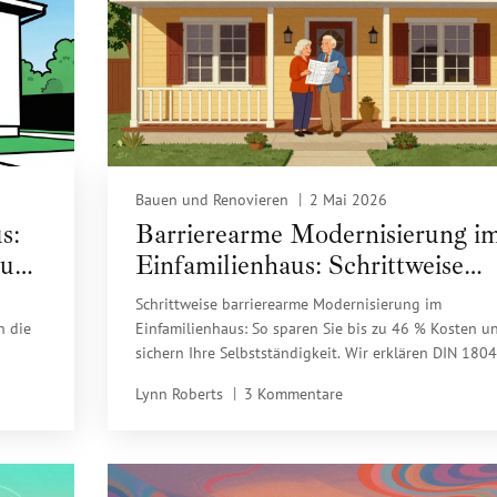
Bauen und Renovieren
2 Mai 2026
s:
Barrierearme Modernisierung i
 und
Einfamilienhaus: Schrittweise
anpassen
Schrittweise barrierearme Modernisierung im
n die
Einfamilienhaus: So sparen Sie bis zu 46 % Kosten u
sichern Ihre Selbstständigkeit. Wir erklären DIN 180
 Türen
Normen, KfW-Förderung 159 und praktische Tipps fü
Lynn Roberts
3 Kommentare
en in
den altersgerechten Umbau.