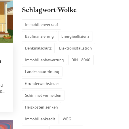
Schlagwort-Wolke
Immobilienverkauf
Baufinanzierung
Energieeffizienz
Denkmalschutz
Elektroinstallation
m
Immobilienbewertung
DIN 18040
Landesbauordnung
Grunderwerbsteuer
nd
40
Schimmel vermeiden
r
Heizkosten senken
Immobilienkredit
WEG