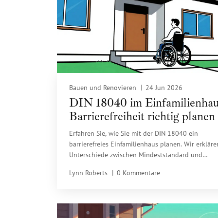
Bauen und Renovieren
24 Jun 2026
DIN 18040 im Einfamilienhau
Barrierefreiheit richtig planen
umsetzen
Erfahren Sie, wie Sie mit der DIN 18040 ein
barrierefreies Einfamilienhaus planen. Wir erkläre
Unterschiede zwischen Mindeststandard und
Rollstuhlgerechtigkeit, nennen konkrete Maße für
Lynn Roberts
0 Kommentare
und Bäder und beleuchten die rechtlichen Pflicht
Deutschland.