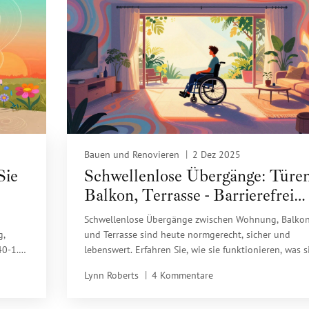
Bauen und Renovieren
2 Dez 2025
Sie
Schwellenlose Übergänge: Türen
Balkon, Terrasse - Barrierefrei
bauen mit Null-Höhe
Schwellenlose Übergänge zwischen Wohnung, Balko
g,
und Terrasse sind heute normgerecht, sicher und
40-1.
lebenswert. Erfahren Sie, wie sie funktionieren, was s
d
kosten und warum sie die Zukunft des barrierefreien
Lynn Roberts
4 Kommentare
Bauens sind.