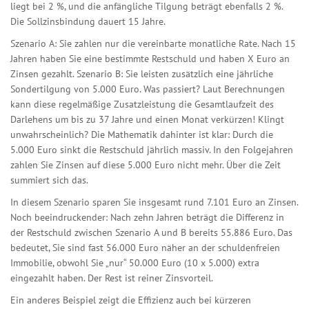
liegt bei 2 %, und die anfängliche Tilgung beträgt ebenfalls 2 %.
Die Sollzinsbindung dauert 15 Jahre.
Szenario A: Sie zahlen nur die vereinbarte monatliche Rate. Nach 15
Jahren haben Sie eine bestimmte Restschuld und haben X Euro an
Zinsen gezahlt. Szenario B: Sie leisten zusätzlich eine jährliche
Sondertilgung von 5.000 Euro. Was passiert? Laut Berechnungen
kann diese regelmäßige Zusatzleistung die Gesamtlaufzeit des
Darlehens um bis zu 37 Jahre und einen Monat verkürzen! Klingt
unwahrscheinlich? Die Mathematik dahinter ist klar: Durch die
5.000 Euro sinkt die Restschuld jährlich massiv. In den Folgejahren
zahlen Sie Zinsen auf diese 5.000 Euro nicht mehr. Über die Zeit
summiert sich das.
In diesem Szenario sparen Sie insgesamt rund 7.101 Euro an Zinsen.
Noch beeindruckender: Nach zehn Jahren beträgt die Differenz in
der Restschuld zwischen Szenario A und B bereits 55.886 Euro. Das
bedeutet, Sie sind fast 56.000 Euro näher an der schuldenfreien
Immobilie, obwohl Sie „nur“ 50.000 Euro (10 x 5.000) extra
eingezahlt haben. Der Rest ist reiner Zinsvorteil.
Ein anderes Beispiel zeigt die Effizienz auch bei kürzeren