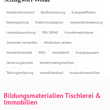
Immobilienverkauf
Baufinanzierung
Energieeffizienz
Denkmalschutz
Elektroinstallation
Immobilienbewertung
Landesbauordnung
DIN 18040
Grunderwerbsteuer
Schimmel vermeiden
Heizkosten senken
Immobilienkredit
WEG
ImmoWertV
Energieausweis
Sanierungskosten
Verkehrswertgutachten
Teilungserklärung
Immobilienkauf
Auslandsimmobilien
Bildungsmaterialien Tischlerei &
Immobilien