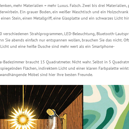
ken, mehr Materialien = mehr Luxus. Falsch. Zwei bis drei Materialien, 
nderwirbeln. Ein grauer Boden, ein weißer Waschtisch und ein Holzschrank 
 einen Stein, einen Metallgriff, eine Glasplatte und ein schwarzes Licht hi
t 10 verschiedenen Strahlprogrammen, LED-Beleuchtung, Bluetooth-Lautspr
wenn Sie abends einfach nur entspannen wollen, brauchen Sie das nicht. Of
 Licht und eine heiße Dusche sind mehr wert als ein Smartphone-
pa-Badezimmer braucht 15 Quadratmeter. Nicht wahr. Selbst in 5 Quadrat
piegelnden Flächen, indirektem Licht und einer klaren Farbpalette wirkt
 wandhängende Möbel sind hier Ihre besten Freunde.