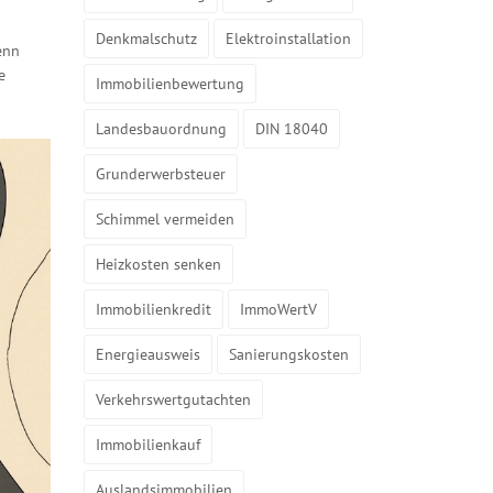
Denkmalschutz
Elektroinstallation
enn
e
Immobilienbewertung
Landesbauordnung
DIN 18040
Grunderwerbsteuer
Schimmel vermeiden
Heizkosten senken
Immobilienkredit
ImmoWertV
Energieausweis
Sanierungskosten
Verkehrswertgutachten
Immobilienkauf
Auslandsimmobilien