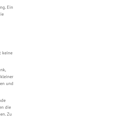
ng. Ein
ie
t keine
nk,
 kleiner
sen und
nde
en die
hen. Zu