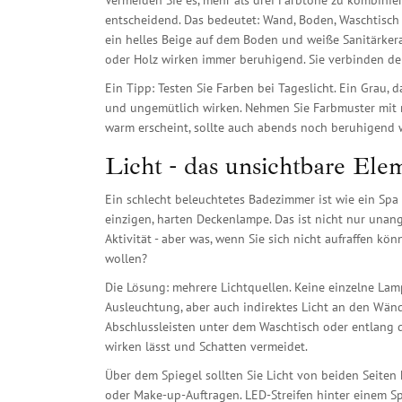
Vermeiden Sie es, mehr als drei Farbtöne zu kombinier
entscheidend. Das bedeutet: Wand, Boden, Waschtisch
ein helles Beige auf dem Boden und weiße Sanitärkeram
oder Holz wirken immer beruhigend. Sie verbinden de
Ein Tipp: Testen Sie Farben bei Tageslicht. Ein Grau, d
und ungemütlich wirken. Nehmen Sie Farbmuster mit 
warm erscheint, sollte auch abends noch beruhigend 
Licht - das unsichtbare Elem
Ein schlecht beleuchtetes Badezimmer ist wie ein Spa
einzigen, harten Deckenlampe. Das ist nicht nur unan
Aktivität - aber was, wenn Sie sich nicht aufraffen 
wollen?
Die Lösung: mehrere Lichtquellen. Keine einzelne La
Ausleuchtung, aber auch indirektes Licht an den Wän
Abschlussleisten unter dem Waschtisch oder entlang 
wirken lässt und Schatten vermeidet.
Über dem Spiegel sollten Sie Licht von beiden Seiten
oder Make-up-Auftragen. LED-Streifen hinter einem Spie