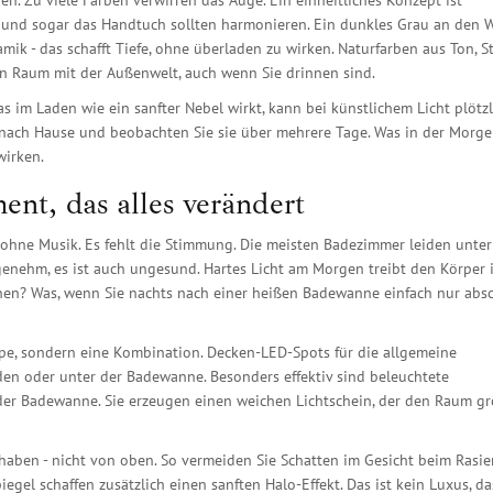
en. Zu viele Farben verwirren das Auge. Ein einheitliches Konzept ist
 und sogar das Handtuch sollten harmonieren. Ein dunkles Grau an den 
ik - das schafft Tiefe, ohne überladen zu wirken. Naturfarben aus Ton, S
n Raum mit der Außenwelt, auch wenn Sie drinnen sind.
as im Laden wie ein sanfter Nebel wirkt, kann bei künstlichem Licht plötzl
nach Hause und beobachten Sie sie über mehrere Tage. Was in der Morg
wirken.
ent, das alles verändert
 ohne Musik. Es fehlt die Stimmung. Die meisten Badezimmer leiden unter
genehm, es ist auch ungesund. Hartes Licht am Morgen treibt den Körper 
können? Was, wenn Sie nachts nach einer heißen Badewanne einfach nur abs
mpe, sondern eine Kombination. Decken-LED-Spots für die allgemeine
den oder unter der Badewanne. Besonders effektiv sind beleuchtete
der Badewanne. Sie erzeugen einen weichen Lichtschein, der den Raum g
 haben - nicht von oben. So vermeiden Sie Schatten im Gesicht beim Rasie
gel schaffen zusätzlich einen sanften Halo-Effekt. Das ist kein Luxus, das