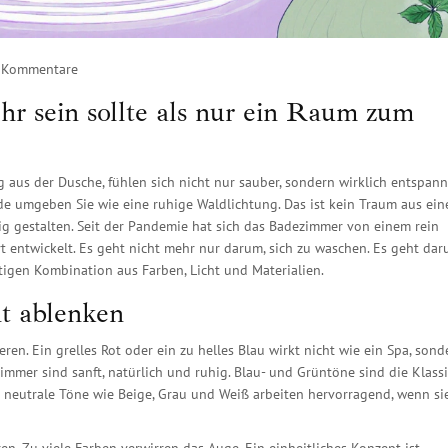
 Kommentare
 sein sollte als nur ein Raum zum
g aus der Dusche, fühlen sich nicht nur sauber, sondern wirklich entspann
ände umgeben Sie wie eine ruhige Waldlichtung. Das ist kein Traum aus ei
tig gestalten. Seit der Pandemie hat sich das Badezimmer von einem rein
entwickelt. Es geht nicht mehr nur darum, sich zu waschen. Es geht daru
htigen Kombination aus Farben, Licht und Materialien.
ht ablenken
en. Ein grelles Rot oder ein zu helles Blau wirkt nicht wie ein Spa, sond
mmer sind sanft, natürlich und ruhig. Blau- und Grüntöne sind die Klassi
h neutrale Töne wie Beige, Grau und Weiß arbeiten hervorragend, wenn si