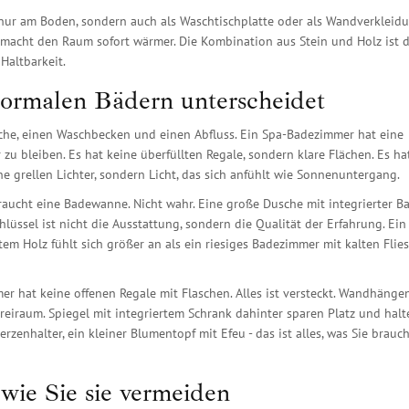
nur am Boden, sondern auch als Waschtischplatte oder als Wandverkleidu
e macht den Raum sofort wärmer. Die Kombination aus Stein und Holz ist d
Haltbarkeit.
rmalen Bädern unterscheidet
che, einen Waschbecken und einen Abfluss. Ein Spa-Badezimmer hat eine
zu bleiben. Es hat keine überfüllten Regale, sondern klare Flächen. Es ha
e grellen Lichter, sondern Licht, das sich anfühlt wie Sonnenuntergang.
ucht eine Badewanne. Nicht wahr. Eine große Dusche mit integrierter Ba
lüssel ist nicht die Ausstattung, sondern die Qualität der Erfahrung. Ein
m Holz fühlt sich größer an als ein riesiges Badezimmer mit kalten Flie
er hat keine offenen Regale mit Flaschen. Alles ist versteckt. Wandhänge
eiraum. Spiegel mit integriertem Schrank dahinter sparen Platz und halt
erzenhalter, ein kleiner Blumentopf mit Efeu - das ist alles, was Sie brauc
 wie Sie sie vermeiden