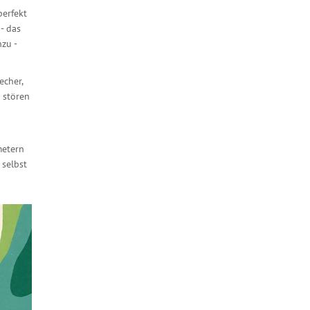
perfekt
- das
nzu -
echer,
t stören
metern
 selbst