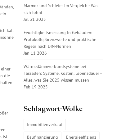
Marmor und Schiefer im Vergleich - Was
Wänden,
sich lohnt
tein
Jul 31 2025
ich kalt
Feuchtigkeitsmessung in Gebäuden:
ensonne
Protokolle, Grenzwerte und praktische
Regeln nach DIN-Normen
Jan 11 2026
Wärmedämmverbundsysteme bei
 einer
Fassaden: Systeme, Kosten, Lebensdauer -
in die
Alles, was Sie 2025 wissen müssen
chalten
Feb 19 2025
Schlagwort-Wolke
rößer
Immobilienverkauf
ren
 ist
Baufinanzierung
Energieeffizienz