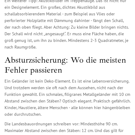
Ein weiterer Tipp: Akustikbilder im Treppenauge. Das ist nicht nur
ein Designelement. Ein großes, dichtes Akustikbild aus
schallabsorbierendem Material - zum Beispiel aus Vlies oder
perforierter Holzplatte mit Dämmung dahinter - fängt den Schall,
der nach oben fliegt. Aber Achtung: Zu kleine Bilder bringen nichts.
Der Schall wird nicht „angesaugt“. Er muss eine Fläche haben, die
groß genug ist, um ihn zu binden. Mindestens 2-3 Quadratmeter, je
nach Raumgröße.
Absturzsicherung: Wo die meisten
Fehler passieren
Ein Geländer ist kein Deko-Element. Es ist eine Lebensversicherung.
Und trotzdem werden sie oft nach dem Aussehen, nicht nach der
Funktion gewählt. Ein schmales, filigranes Metallgeländer mit 10 cm
Abstand zwischen den Stäben? Optisch elegant. Praktisch gefährlich.
Kinder, Haustiere, ältere Menschen - alle können hier hängenbleiben
oder durchrutschen.
Die Landesbauordnungen schreiben vor: Mindesthöhe 90 cm.
Maximaler Abstand zwischen den Stäben: 12 cm. Und das gilt für