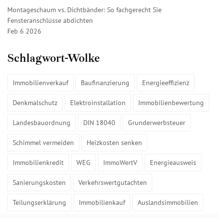
Montageschaum vs. Dichtbänder: So fachgerecht Sie
Fensteranschlüsse abdichten
Feb 6 2026
Schlagwort-Wolke
Immobilienverkauf
Baufinanzierung
Energieeffizienz
Denkmalschutz
Elektroinstallation
Immobilienbewertung
Landesbauordnung
DIN 18040
Grunderwerbsteuer
Schimmel vermeiden
Heizkosten senken
Immobilienkredit
WEG
ImmoWertV
Energieausweis
Sanierungskosten
Verkehrswertgutachten
Teilungserklärung
Immobilienkauf
Auslandsimmobilien