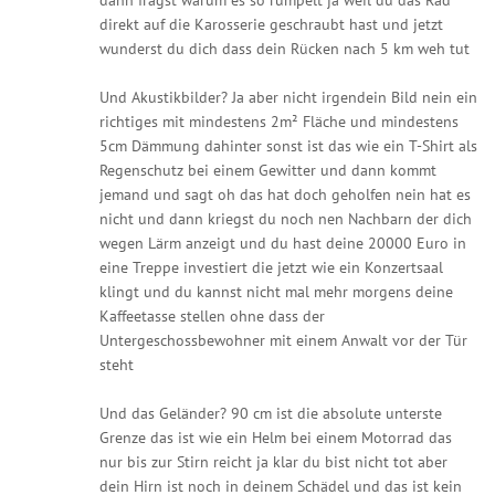
direkt auf die Karosserie geschraubt hast und jetzt
wunderst du dich dass dein Rücken nach 5 km weh tut
Und Akustikbilder? Ja aber nicht irgendein Bild nein ein
richtiges mit mindestens 2m² Fläche und mindestens
5cm Dämmung dahinter sonst ist das wie ein T-Shirt als
Regenschutz bei einem Gewitter und dann kommt
jemand und sagt oh das hat doch geholfen nein hat es
nicht und dann kriegst du noch nen Nachbarn der dich
wegen Lärm anzeigt und du hast deine 20000 Euro in
eine Treppe investiert die jetzt wie ein Konzertsaal
klingt und du kannst nicht mal mehr morgens deine
Kaffeetasse stellen ohne dass der
Untergeschossbewohner mit einem Anwalt vor der Tür
steht
Und das Geländer? 90 cm ist die absolute unterste
Grenze das ist wie ein Helm bei einem Motorrad das
nur bis zur Stirn reicht ja klar du bist nicht tot aber
dein Hirn ist noch in deinem Schädel und das ist kein