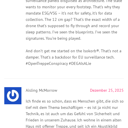
surveillance panels disguised as architecture. The state
wants to monitor your every footstep. That’s why they
mandate ESG/VSG – it’s not for safety, it’s for data
collection. The 12 cm gap? That’s the exact width of a
drone that’s supposed to fly through and record your
sleep patterns. I’ve seen the blueprints. I’ve seen the
signatures. You’re being played.
And don’t get me started on the Isokorb®. That’s not a
damper. That’s a backdoor for EU surveillance tech.
#OpenTreppeConspiracy #DEGAIsALie
Aisling McMorrow
Dezember 25, 2025
Ich finde es so schön, dass es Menschen gibt, die sich so
tief mit dem Thema beschäftigen – es ist ja nicht nur
Technik, es ist auch um das Gefühl von Sicherheit und
Frieden in unserem Zuhause. Ich wohne in einem alten
Haus mit offener Treppe, und seit ich ein Akustikbild