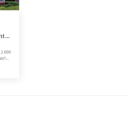
nt
12.000
alt?
rauchst