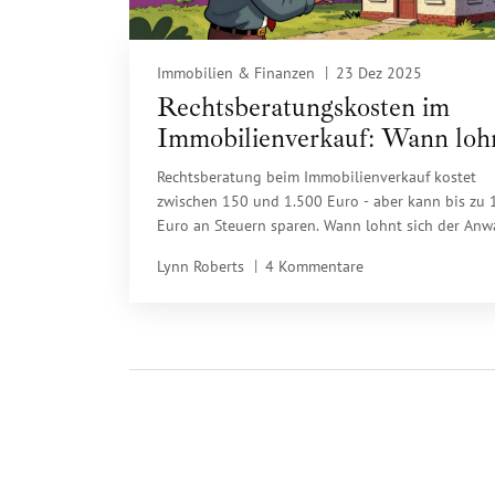
Immobilien & Finanzen
23 Dez 2025
Rechtsberatungskosten im
Immobilienverkauf: Wann loh
sich der Anwalt?
Rechtsberatung beim Immobilienverkauf kostet
zwischen 150 und 1.500 Euro - aber kann bis zu 
Euro an Steuern sparen. Wann lohnt sich der Anw
Hier erfährst du, was du brauchst, wann du ihn b
Lynn Roberts
4 Kommentare
und wie du ihn richtig auswählst.