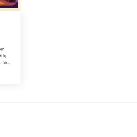
den
tig,
e Sie