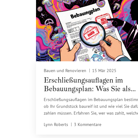
Bauen und Renovieren
15 Mär 2025
Erschließungsauflagen im
Bebauungsplan: Was Sie als
Grundstückseigentümer wisse
Erschließungsauflagen im Bebauungsplan bestim
müssen
ob Ihr Grundstück baureif ist und wie viel Sie daf
zahlen müssen. Erfahren Sie, wer was zahlt, welch
Fallen es gibt und wie Sie sich vor unerwarteten 
Lynn Roberts
3 Kommentare
schützen.