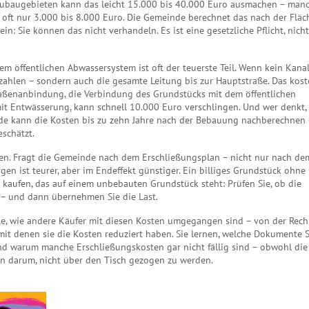
Neubaugebieten kann das leicht 15.000 bis 40.000 Euro ausmachen – man
es oft nur 3.000 bis 8.000 Euro. Die Gemeinde berechnet das nach der Fläc
: Sie können das nicht verhandeln. Es ist eine gesetzliche Pflicht, nicht
em öffentlichen Abwassersystem
ist oft der teuerste Teil. Wenn kein Kana
zahlen – sondern auch die gesamte Leitung bis zur Hauptstraße. Das kost
raßenanbindung
,
die Verbindung des Grundstücks mit dem öffentlichen
mit Entwässerung, kann schnell 10.000 Euro verschlingen. Und wer denkt,
einde kann die Kosten bis zu zehn Jahre nach der Bebauung nachberechnen
eschätzt.
fen. Fragt die Gemeinde nach dem Erschließungsplan – nicht nur nach de
gen ist teurer, aber im Endeffekt günstiger. Ein billiges Grundstück ohne
 kaufen, das auf einem unbebauten Grundstück steht: Prüfen Sie, ob die
t – und dann übernehmen Sie die Last.
ele, wie andere Käufer mit diesen Kosten umgegangen sind – von der Rec
, mit denen sie die Kosten reduziert haben. Sie lernen, welche Dokumente S
nd warum manche Erschließungskosten gar nicht fällig sind – obwohl die
rn darum, nicht über den Tisch gezogen zu werden.