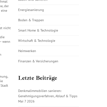
chmal
he, der
Energiesanierung
 eine
Boden & Treppen
l
et nicht
Smart Home & Technologie
 die
Wirtschaft & Technologie
 – wenn
Heimwerken
m
Finanzen & Versicherungen
hnung,
Letzte Beiträge
ie
 Stadt
Denkmalimmobilien sanieren:
Genehmigungsverfahren, Ablauf & Tipps
Mai 7 2026