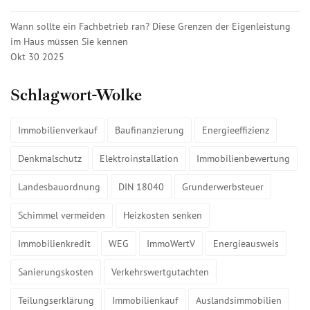
Wann sollte ein Fachbetrieb ran? Diese Grenzen der Eigenleistung
im Haus müssen Sie kennen
Okt 30 2025
Schlagwort-Wolke
Immobilienverkauf
Baufinanzierung
Energieeffizienz
Denkmalschutz
Elektroinstallation
Immobilienbewertung
Landesbauordnung
DIN 18040
Grunderwerbsteuer
Schimmel vermeiden
Heizkosten senken
Immobilienkredit
WEG
ImmoWertV
Energieausweis
Sanierungskosten
Verkehrswertgutachten
Teilungserklärung
Immobilienkauf
Auslandsimmobilien