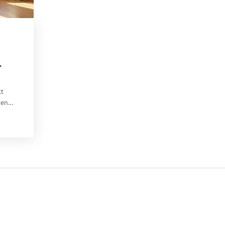
kt
ren