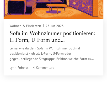
Wohnen & Einrichten
23 Jun 2025
Sofa im Wohnzimmer positionieren:
L-Form, U-Form und
gegenüberliegende Sitzgruppen
Lerne, wie du dein Sofa im Wohnzimmer optimal
positionierst - ob als L-Form, U-Form oder
gegenüberliegende Sitzgruppe. Erfahre, welche Form zu
deinem Raum passt und wie du Fehler vermeidest.
Lynn Roberts
4 Kommentare