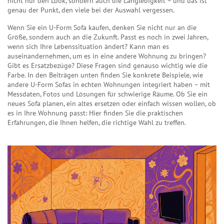
nicht nur den Look, sondern auch die Langlebigkeit – und das ist
genau der Punkt, den viele bei der Auswahl vergessen.
Wenn Sie ein U-Form Sofa kaufen, denken Sie nicht nur an die
Größe, sondern auch an die Zukunft. Passt es noch in zwei Jahren,
wenn sich Ihre Lebenssituation ändert? Kann man es
auseinandernehmen, um es in eine andere Wohnung zu bringen?
Gibt es Ersatzbezüge? Diese Fragen sind genauso wichtig wie die
Farbe. In den Beiträgen unten finden Sie konkrete Beispiele, wie
andere U-Form Sofas in echten Wohnungen integriert haben – mit
Messdaten, Fotos und Lösungen für schwierige Räume. Ob Sie ein
neues Sofa planen, ein altes ersetzen oder einfach wissen wollen, ob
es in Ihre Wohnung passt: Hier finden Sie die praktischen
Erfahrungen, die Ihnen helfen, die richtige Wahl zu treffen.