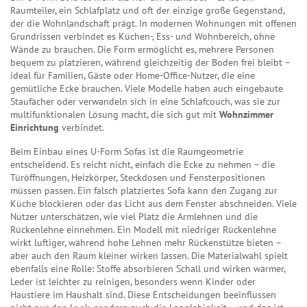
Raumteiler, ein Schlafplatz und oft der einzige große Gegenstand,
der die Wohnlandschaft prägt. In modernen Wohnungen mit offenen
Grundrissen verbindet es Küchen-, Ess- und Wohnbereich, ohne
Wände zu brauchen. Die Form ermöglicht es, mehrere Personen
bequem zu platzieren, während gleichzeitig der Boden frei bleibt –
ideal für Familien, Gäste oder Home-Office-Nutzer, die eine
gemütliche Ecke brauchen. Viele Modelle haben auch eingebaute
Staufächer oder verwandeln sich in eine Schlafcouch, was sie zur
multifunktionalen Lösung macht, die sich gut mit
Wohnzimmer
Einrichtung
verbindet.
Beim Einbau eines U-Form Sofas ist die Raumgeometrie
entscheidend. Es reicht nicht, einfach die Ecke zu nehmen – die
Türöffnungen, Heizkörper, Steckdosen und Fensterpositionen
müssen passen. Ein falsch platziertes Sofa kann den Zugang zur
Küche blockieren oder das Licht aus dem Fenster abschneiden. Viele
Nutzer unterschätzen, wie viel Platz die Armlehnen und die
Rückenlehne einnehmen. Ein Modell mit niedriger Rückenlehne
wirkt luftiger, während hohe Lehnen mehr Rückenstütze bieten –
aber auch den Raum kleiner wirken lassen. Die Materialwahl spielt
ebenfalls eine Rolle: Stoffe absorbieren Schall und wirken wärmer,
Leder ist leichter zu reinigen, besonders wenn Kinder oder
Haustiere im Haushalt sind. Diese Entscheidungen beeinflussen