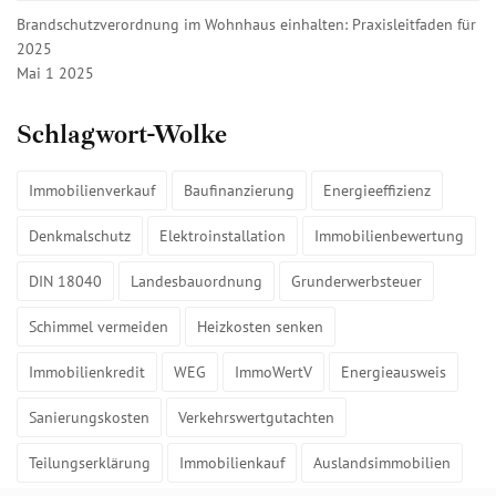
Brandschutzverordnung im Wohnhaus einhalten: Praxisleitfaden für
2025
Mai 1 2025
Schlagwort-Wolke
Immobilienverkauf
Baufinanzierung
Energieeffizienz
Denkmalschutz
Elektroinstallation
Immobilienbewertung
DIN 18040
Landesbauordnung
Grunderwerbsteuer
Schimmel vermeiden
Heizkosten senken
Immobilienkredit
WEG
ImmoWertV
Energieausweis
Sanierungskosten
Verkehrswertgutachten
Teilungserklärung
Immobilienkauf
Auslandsimmobilien