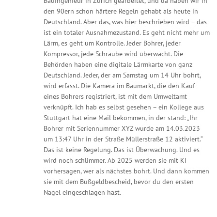
Bauingenieur in Zürich gearbeitet, und da haben wir in
den 90ern schon härtere Regeln gehabt als heute in
Deutschland. Aber das, was hier beschrieben wird – das
ist ein totaler Ausnahmezustand. Es geht nicht mehr um
Lärm, es geht um Kontrolle. Jeder Bohrer, jeder
Kompressor, jede Schraube wird überwacht. Die
Behörden haben eine digitale Lärmkarte von ganz
Deutschland. Jeder, der am Samstag um 14 Uhr bohrt,
wird erfasst. Die Kamera im Baumarkt, die den Kauf
eines Bohrers registriert, ist mit dem Umweltamt
verknüpft. Ich hab es selbst gesehen – ein Kollege aus
Stuttgart hat eine Mail bekommen, in der stand: „Ihr
Bohrer mit Seriennummer XYZ wurde am 14.03.2023
um 13:47 Uhr in der Straße Müllerstraße 12 aktiviert.“
Das ist keine Regelung. Das ist Überwachung. Und es
wird noch schlimmer. Ab 2025 werden sie mit KI
vorhersagen, wer als nächstes bohrt. Und dann kommen
sie mit dem Bußgeldbescheid, bevor du den ersten
Nagel eingeschlagen hast.