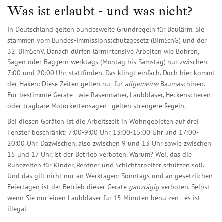
Was ist erlaubt - und was nicht?
In Deutschland gelten bundesweite Grundregeln für Baulärm. Sie
stammen vom Bundes-Immissionsschutzgesetz (BImSchG) und der
32. BImSchV. Danach dürfen lärmintensive Arbeiten wie Bohren,
Sägen oder Baggern werktags (Montag bis Samstag) nur zwischen
7:00 und 20:00 Uhr stattfinden. Das klingt einfach. Doch hier kommt
der Haken: Diese Zeiten gelten nur für
allgemeine
Baumaschinen.
Für bestimmte Geräte - wie Rasenmäher, Laubbläser, Heckenscheren
oder tragbare Motorkettensägen - gelten strengere Regeln.
Bei diesen Geräten ist die Arbeitszeit in Wohngebieten auf drei
Fenster beschränkt: 7:00-9:00 Uhr, 13:00-15:00 Uhr und 17:00-
20:00 Uhr. Dazwischen, also zwischen 9 und 13 Uhr sowie zwischen
15 und 17 Uhr, ist der Betrieb verboten. Warum? Weil das die
Ruhezeiten für Kinder, Rentner und Schichtarbeiter schützen soll.
Und das gilt nicht nur an Werktagen: Sonntags und an gesetzlichen
Feiertagen ist der Betrieb dieser Geräte
ganztägig
verboten. Selbst
wenn Sie nur einen Laubbläser für 15 Minuten benutzen - es ist
illegal.