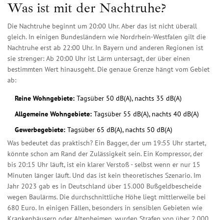
Was ist mit der Nachtruhe?
Die Nachtruhe beginnt um 20:00 Uhr. Aber das ist nicht überall
gleich. In einigen Bundesländern wie Nordrhein-Westfalen gilt die
Nachtruhe erst ab 22:00 Uhr. In Bayern und anderen Regionen ist
sie strenger: Ab 20:00 Uhr ist Lärm untersagt, der über einen
bestimmten Wert hinausgeht. Die genaue Grenze hängt vom Gebiet
ab:
Reine Wohngebiete:
Tagsüber 50 dB(A), nachts 35 dB(A)
Allgemeine Wohngebiete:
Tagsüber 55 dB(A), nachts 40 dB(A)
Gewerbegebiete:
Tagsüber 65 dB(A), nachts 50 dB(A)
Was bedeutet das praktisch? Ein Bagger, der um 19:55 Uhr startet,
könnte schon am Rand der Zulässigkeit sein. Ein Kompressor, der
bis 20:15 Uhr läuft, ist ein klarer Verstoß - selbst wenn er nur 15
Minuten länger läuft. Und das ist kein theoretisches Szenario. Im
Jahr 2023 gab es in Deutschland über 15.000 Bußgeldbescheide
wegen Baulärms. Die durchschnittliche Höhe liegt mittlerweile bei
680 Euro. In einigen Fällen, besonders in sensiblen Gebieten wie
Krankenhäusern oder Altenheimen, wurden Strafen von über 2.000