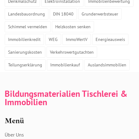
Denkmalschutz
Elektroinstallation
Immobilienbewertung
Landesbauordnung
DIN 18040
Grunderwerbsteuer
Schimmel vermeiden
Heizkosten senken
Immobilienkredit
WEG
ImmoWertV
Energieausweis
Sanierungskosten
Verkehrswertgutachten
Teilungserklärung
Immobilienkauf
Auslandsimmobilien
Bildungsmaterialien Tischlerei &
Immobilien
Menü
Über Uns