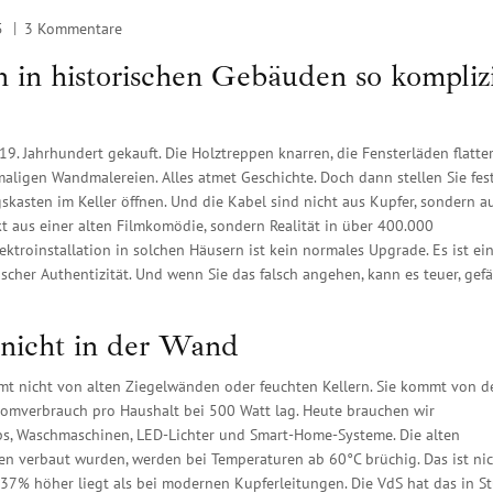
5
3 Kommentare
 in historischen Gebäuden so komplizi
 19. Jahrhundert gekauft. Die Holztreppen knarren, die Fensterläden flatte
igen Wandmalereien. Alles atmet Geschichte. Doch dann stellen Sie fest
skasten im Keller öffnen. Und die Kabel sind nicht aus Kupfer, sondern a
ikt aus einer alten Filmkomödie, sondern Realität in über 400.000
troinstallation in solchen Häusern ist kein normales Upgrade. Es ist ei
cher Authentizität. Und wenn Sie das falsch angehen, kann es teuer, gefä
 nicht in der Wand
t nicht von alten Ziegelwänden oder feuchten Kellern. Sie kommt von d
tromverbrauch pro Haushalt bei 500 Watt lag. Heute brauchen wir
ops, Waschmaschinen, LED-Lichter und Smart-Home-Systeme. Die alten
en verbaut wurden, werden bei Temperaturen ab 60°C brüchig. Das ist nic
as 37% höher liegt als bei modernen Kupferleitungen. Die VdS hat das in S