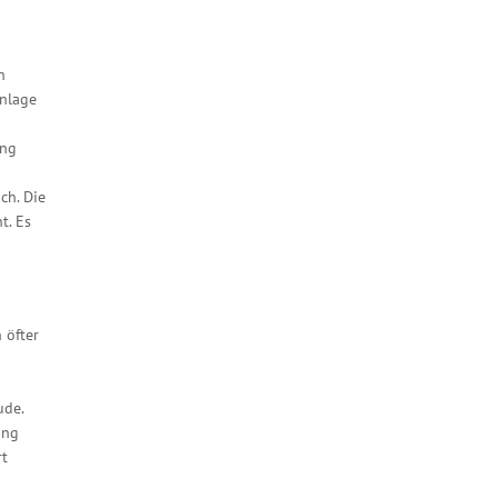
n
Anlage
ung
d
ch. Die
t. Es
 öfter
ude.
ung
rt