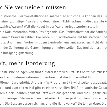
s Sie vermeiden müssen
historische Elektroinstallationen“ machen. Aber nicht alle können das. Ei
h einer „günstigen“ Sanierung durch einen Nicht-Fachmann die gesamte 
ahlte. Warum? Weil die Kabel in der Wand verlegt wurden, statt in
l die Dokumentation fehlte. Das Ergebnis: Das Denkmalamt hat die Sanier
ei einem Brand zu zahlen. Die Lehre: Nur Fachbetriebe mit Meisterbrief un
bote. Und immer: Vorher mit dem Landesdenkmalamt sprechen. Nicht dana
h der Sanierung die Genehmigung einholen wollen. Das funktioniert nich
eine Rückgängigmachung.
eit, mehr Förderung
elektrische Anlagen von fünf auf drei Jahre verkürzt. Das heißt: Sie müssen
gen. Das Bundesministerium für Wohnen hat die Fördermittel für
llionen Euro erhöht. Und das KfW-Programm 275 wird weiter ausgebaut.
 - und zum ersten Mal gibt es einen speziellen Teil für historische Gebä
ren für Neubauten gemacht. Jetzt wird das geändert. Und die Digitalisier
mit geringem Stromverbrauch arbeiten, können jetzt problemlos integrie
an. Die Gesetze passen sich an. Und die Handwerker? Sie lernen dazu. Die