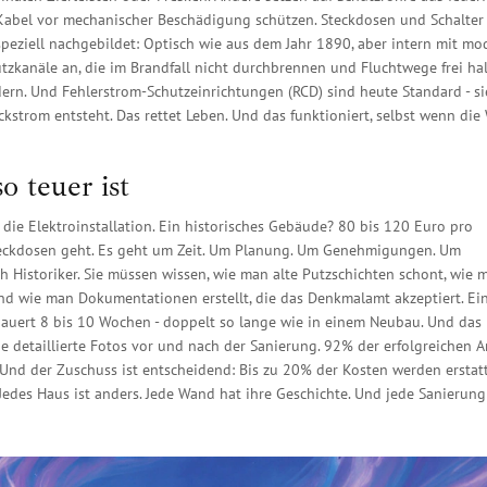
e Kabel vor mechanischer Beschädigung schützen. Steckdosen und Schalte
peziell nachgebildet: Optisch wie aus dem Jahr 1890, aber intern mit mo
utzkanäle an, die im Brandfall nicht durchbrennen und Fluchtwege frei hal
ndern. Und Fehlerstrom-Schutzeinrichtungen (RCD) sind heute Standard - si
ckstrom entsteht. Das rettet Leben. Und das funktioniert, selbst wenn di
 teuer ist
die Elektroinstallation. Ein historisches Gebäude? 80 bis 120 Euro pro
teckdosen geht. Es geht um Zeit. Um Planung. Um Genehmigungen. Um
ch Historiker. Sie müssen wissen, wie man alte Putzschichten schont, wie 
und wie man Dokumentationen erstellt, die das Denkmalamt akzeptiert. Ei
uert 8 bis 10 Wochen - doppelt so lange wie in einem Neubau. Und das 
e detaillierte Fotos vor und nach der Sanierung. 92% der erfolgreichen 
 Und der Zuschuss ist entscheidend: Bis zu 20% der Kosten werden erstatt
Jedes Haus ist anders. Jede Wand hat ihre Geschichte. Und jede Sanierung