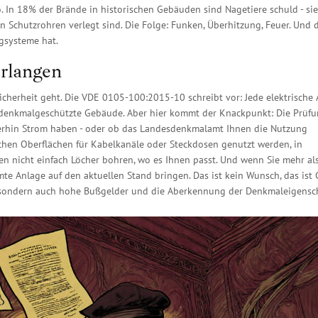
. In 18% der Brände in historischen Gebäuden sind Nagetiere schuld - sie
in Schutzrohren verlegt sind. Die Folge: Funken, Überhitzung, Feuer. Und 
gsysteme hat.
erlangen
icherheit geht. Die VDE 0105-100:2015-10 schreibt vor: Jede elektrische
ür denkmalgeschützte Gebäude. Aber hier kommt der Knackpunkt: Die Prüfu
eiterhin Strom haben - oder ob das Landesdenkmalamt Ihnen die Nutzung
chen Oberflächen für Kabelkanäle oder Steckdosen genutzt werden, in
en nicht einfach Löcher bohren, wo es Ihnen passt. Und wenn Sie mehr a
mte Anlage auf den aktuellen Stand bringen. Das ist kein Wunsch, das ist 
nd, sondern auch hohe Bußgelder und die Aberkennung der Denkmaleigensch