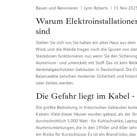
Bauen und Renovieren
Lynn Roberts
15 Nov 202
Warum Elektroinstallationen
sind
Stellen Sie sich vor, Sie haben ein altes Haus aus dem
Wind, und die Wände tragen noch die Spuren von damal
Steckdosen funktionieren nur, wenn Sie den Sicherung
Aluminium - und umwickelt mit Stoff. Das ist kein Rel
denkmalgeschützten Gebäuden in Deutschland. Die Elek
Balanceakte zwischen moderner Sicherheit und historis
oder beides werden.
Die Gefahr liegt im Kabel -
Die größte Bedrohung in historischen Gebäuden komm
Kabeln. Viele dieser Häuser wurden gebaut, als der S
durchschnittlich 5.000 Watt - für Kühlschränke, Lapt
Aluminiumleitungen, die in den 1950er und 60er Jahr
ein Risiko für Kurzschlüsse. Es ist ein Brandrisiko, d