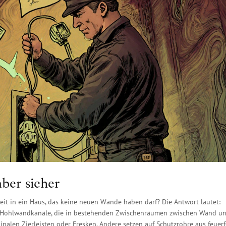
ber sicher
t in ein Haus, das keine neuen Wände haben darf? Die Antwort lautet:
te Hohlwandkanäle, die in bestehenden Zwischenräumen zwischen Wand u
inalen Zierleisten oder Fresken. Andere setzen auf Schutzrohre aus feuer