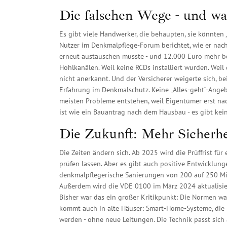
Die falschen Wege - und wa
Es gibt viele Handwerker, die behaupten, sie könnten „
Nutzer im Denkmalpflege-Forum berichtet, wie er nac
erneut austauschen musste - und 12.000 Euro mehr bez
Hohlkanälen. Weil keine RCDs installiert wurden. Wei
nicht anerkannt. Und der Versicherer weigerte sich, b
Erfahrung im Denkmalschutz. Keine „Alles-geht“-Ange
meisten Probleme entstehen, weil Eigentümer erst nac
ist wie ein Bauantrag nach dem Hausbau - es gibt k
Die Zukunft: Mehr Sicherh
Die Zeiten ändern sich. Ab 2025 wird die Prüffrist für 
prüfen lassen. Aber es gibt auch positive Entwicklun
denkmalpflegerische Sanierungen von 200 auf 250 Mi
Außerdem wird die VDE 0100 im März 2024 aktualisiert
Bisher war das ein großer Kritikpunkt: Die Normen wa
kommt auch in alte Häuser: Smart-Home-Systeme, die 
werden - ohne neue Leitungen. Die Technik passt sich 