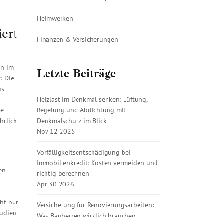
Heimwerken
ert
Finanzen & Versicherungen
rn im
Letzte Beiträge
: Die
us
Heizlast im Denkmal senken: Lüftung,
Regelung und Abdichtung mit
ne
Denkmalschutz im Blick
hrlich
Nov 12 2025
Vorfälligkeitsentschädigung bei
Immobilienkredit: Kosten vermeiden und
en
richtig berechnen
Apr 30 2026
ht nur
Versicherung für Renovierungsarbeiten:
tudien
Was Bauherren wirklich brauchen