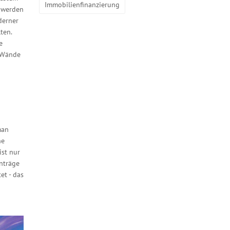
Immobilienfinanzierung
r werden
derner
ten.
e
e Wände
man
ne
ist nur
Anträge
et - das