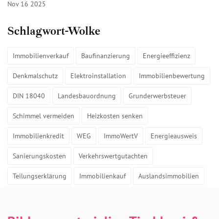
Nov 16 2025
Schlagwort-Wolke
Immobilienverkauf
Baufinanzierung
Energieeffizienz
Denkmalschutz
Elektroinstallation
Immobilienbewertung
DIN 18040
Landesbauordnung
Grunderwerbsteuer
Schimmel vermeiden
Heizkosten senken
Immobilienkredit
WEG
ImmoWertV
Energieausweis
Sanierungskosten
Verkehrswertgutachten
Teilungserklärung
Immobilienkauf
Auslandsimmobilien