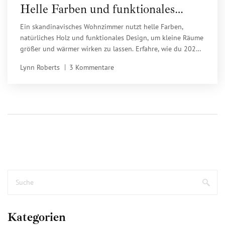
Helle Farben und funktionales
Design für mehr Licht und
Ein skandinavisches Wohnzimmer nutzt helle Farben,
Gemütlichkeit
natürliches Holz und funktionales Design, um kleine Räume
größer und wärmer wirken zu lassen. Erfahre, wie du 2025
mit gebrochenem Weiß, sky blue und nachhaltigen
Lynn Roberts
3 Kommentare
Materialien ein gemütliches Zuhause schaffst.
Kategorien