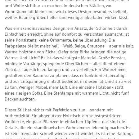
und Wolle sichtbar zu machen. In deutschen Städten, wo
Wohnräume oft klein sind, wird dieses Design besonders beliebt,
weil es Räume größer, heller und weniger überladen wirken lässt.
Was ein
skandinavisches Design
,
ein Ansatz, der Schönheit durch
Einfachheit erreicht, ohne auf Komfort zu verzichten
ausmacht, ist
seine Konsistenz: keine Ornamente, keine Überladung. Die
Farbpalette bleibt meist hell – Weiß, Beige, Grautöne – aber nie kalt.
Warme Holztöne von Eiche, Kiefer oder Birke bringen die nötige
Wärme. Und Licht? Es ist das wichtigste Material. Große Fenster,
minimale Vorhänge, spiegelnde Oberflächen – alles dient einem
Ziel: das Tageslicht zu fangen und zu verteilen. Ein
Wohnzimmer
gestalten
,
den Raum so zu planen, dass er funktioniert, beruhigt
und zur Entspannung einlädt
bedeutet in diesem Stil, nicht zu viel
zu tun. Weniger Möbel, mehr Luft. Eine einzelne Holzbank statt
eines riesigen Sofas. Eine Stehlampe mit warmem Licht, nicht fünf
Deckenleuchten.
Dieser Stil hat nichts mit Perfektion zu tun – sondern mit
Authentizität. Ein abgenutzter Holztisch, ein selbstgestrickter
Wolldecke, ein paar Pflanzen in einfachen Töpfen – das sind die
Details, die ein skandinavisches Wohnzimmer lebendig machen. Es
ist kein Trend, der schnell wieder verschwindet. Es ist eine Haltung: