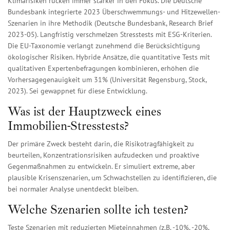
Klimarisiken rücken immer stärker in den Fokus. Die Deutsche
Bundesbank integrierte 2023 Überschwemmungs- und Hitzewellen-
Szenarien in ihre Methodik (Deutsche Bundesbank, Research Brief
2023-05). Langfristig verschmelzen Stresstests mit ESG-Kriterien.
Die EU-Taxonomie verlangt zunehmend die Berücksichtigung
ökologischer Risiken. Hybride Ansätze, die quantitative Tests mit
qualitativen Expertenbefragungen kombinieren, erhöhen die
Vorhersagegenauigkeit um 31% (Universität Regensburg, Stock,
2023). Sei gewappnet für diese Entwicklung.
Was ist der Hauptzweck eines
Immobilien-Stresstests?
Der primäre Zweck besteht darin, die Risikotragfähigkeit zu
beurteilen, Konzentrationsrisiken aufzudecken und proaktive
Gegenmaßnahmen zu entwickeln. Er simuliert extreme, aber
plausible Krisenszenarien, um Schwachstellen zu identifizieren, die
bei normaler Analyse unentdeckt bleiben.
Welche Szenarien sollte ich testen?
Teste Szenarien mit reduzierten Mieteinnahmen (z.B. -10%, -20%,