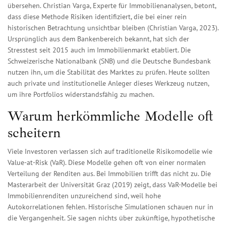
übersehen. Christian Varga, Experte für Immobilienanalysen, betont,
dass diese Methode Risiken identifiziert, die bei einer rein
historischen Betrachtung unsichtbar bleiben (Christian Varga, 2023).
Ursprünglich aus dem Bankenbereich bekannt, hat sich der
Stresstest seit 2015 auch im Immobilienmarkt etabliert. Die
Schweizerische Nationalbank (SNB) und die Deutsche Bundesbank
nutzen ihn, um die Stabilität des Marktes zu prüfen. Heute sollten
auch private und institutionelle Anleger dieses Werkzeug nutzen,
um ihre Portfolios widerstandsfähig zu machen.
Warum herkömmliche Modelle oft
scheitern
Viele Investoren verlassen sich auf traditionelle Risikomodelle wie
Value-at-Risk (VaR). Diese Modelle gehen oft von einer normalen
Verteilung der Renditen aus. Bei Immobilien trifft das nicht zu. Die
Masterarbeit der Universität Graz (2019) zeigt, dass VaR-Modelle bei
Immobilienrenditen unzureichend sind, weil hohe
Autokorrelationen fehlen. Historische Simulationen schauen nur in
die Vergangenheit. Sie sagen nichts über zukünftige, hypothetische