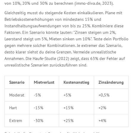
von 10%, 20% und 30% zu berechnen (immo-diva.de, 2023).
Gleichzeitig musst du steigende Kosten einkalkulieren. Plane mit
Betriebskostenerhöhungen von mindestens 15% und
Instandhaltungsaufwendungen von bis zu 25%. Kombiniere diese
Faktoren. Ein Szenario könnte lauten: "Zinsen steigen um 2%,
Leerstand steigt um 5%, Mieten sinken um 10%". Teste dein Portfolio
gegen mehrere solcher Kombinationen. Je extremer das Szenario,
desto klarer siehst du deine Grenzen. Vermeide unrealistische
Annahmen. Die Haufe-Studie (2022) zeigt, dass 63% der Fehler auf
unrealistische Szenarien zurückzuführen sind.
Szenario
Mietverlust
Kostenanstieg
Zinsänderung
Moderat
-5%
+5%
+0,5%
Hart
-15%
+15%
+2%
Extrem
-30%
+25%
+4%