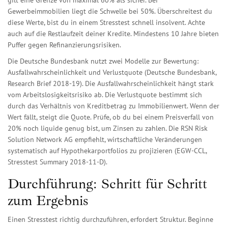
gilt eine Grenze von maximal 60% als sicher. Bei
Gewerbeimmobilien liegt die Schwelle bei 50%. Überschreitest du
diese Werte, bist du in einem Stresstest schnell insolvent. Achte
auch auf die Restlaufzeit deiner Kredite. Mindestens 10 Jahre bieten
Puffer gegen Refinanzierungsrisiken.
Die Deutsche Bundesbank nutzt zwei Modelle zur Bewertung:
Ausfallwahrscheinlichkeit und Verlustquote (Deutsche Bundesbank,
Research Brief 2018-19). Die Ausfallwahrscheinlichkeit hängt stark
vom Arbeitslosigkeitsrisiko ab. Die Verlustquote bestimmt sich
durch das Verhältnis von Kreditbetrag zu Immobilienwert. Wenn der
Wert fällt, steigt die Quote. Prüfe, ob du bei einem Preisverfall von
20% noch liquide genug bist, um Zinsen zu zahlen. Die RSN Risk
Solution Network AG empfiehlt, wirtschaftliche Veränderungen
systematisch auf Hypothekarportfolios zu projizieren (EGW-CCL,
Stresstest Summary 2018-11-D).
Durchführung: Schritt für Schritt
zum Ergebnis
Einen Stresstest richtig durchzuführen, erfordert Struktur. Beginne