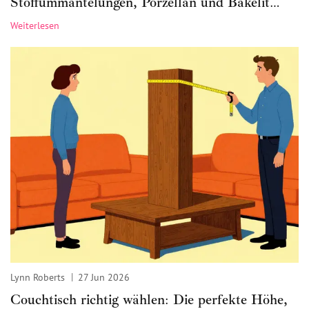
Stoffummantelungen, Porzellan und Bakelit
richtig identifizieren
Weiterlesen
Lynn Roberts
27 Jun 2026
Couchtisch richtig wählen: Die perfekte Höhe,