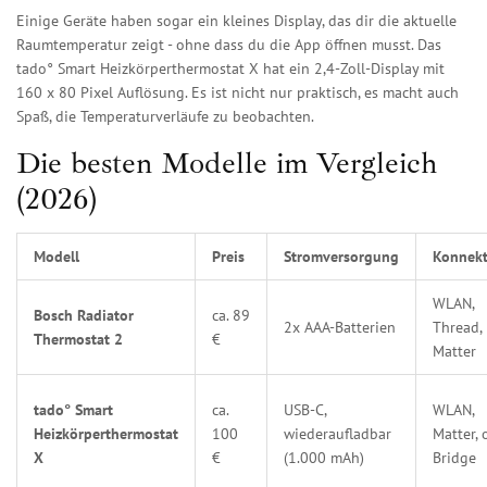
Einige Geräte haben sogar ein kleines Display, das dir die aktuelle
Raumtemperatur zeigt - ohne dass du die App öffnen musst. Das
tado° Smart Heizkörperthermostat X hat ein 2,4-Zoll-Display mit
160 x 80 Pixel Auflösung. Es ist nicht nur praktisch, es macht auch
Spaß, die Temperaturverläufe zu beobachten.
Die besten Modelle im Vergleich
(2026)
Modell
Preis
Stromversorgung
Konnekt
WLAN,
Bosch Radiator
ca. 89
2x AAA-Batterien
Thread,
Thermostat 2
€
Matter
tado° Smart
ca.
USB-C,
WLAN,
Heizkörperthermostat
100
wiederaufladbar
Matter,
X
€
(1.000 mAh)
Bridge