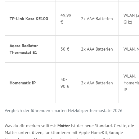
49,99
WLAN (2
TP-Link Kasa KE100
2x AAA-Batterien
€
GHz)
Aqara Radiator
30 €
2x AAA-Batterien
WLAN, M
Thermostat E1
WLAN,
30-
Homematic IP
2x AAA-Batterien
HomeMa
90 €
IP
Vergleich der führenden smarten Heizkörperthermostate 2026
Was du dir merken solltest:
Matter
ist der neue Standard. Geräte, die
Matter unterstützen, funktionieren mit Apple HomeKit, Google