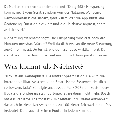
Dr. Markus Storck von der dena betont: "Die größte Einsparung
kommt nicht vom Gerät, sondern von der Nutzung. Wer seine
Gewohnheiten nicht ändert, spart kaum. Wer die App nutzt, die
Geofencing-Funktion aktiviert und die Heizkurve anpasst, spart
wirklich viel."
Die Stiftung Warentest sagt: "Die Einsparung wird erst nach drei
Monaten messbar." Warum? Weil du dich erst an die neue Steuerung
gewöhnen musst. Du lernst, wie dein Zuhause wirklich heizt. Du
siehst, wann die Heizung zu viel macht. Und dann passt du es an.
Was kommt als Nächstes?
2025 ist ein Wendepunkt. Die Matter-Spezifikation 1.4 wird die
Interoperabilität zwischen allen Smart-Home-Systemen deutlich
verbessern. tado° kündigte an, dass ab März 2025 ein kostenloses
Update die Bridge ersetzt - du brauchst sie dann nicht mehr. Bosch
hat das Radiator Thermostat 2 mit Matter und Thread entwickelt,
das auch in Mesh-Netzwerken bis zu 100 Meter Reichweite hat. Das
bedeutet: Du brauchst keinen Router in jedem Zimmer.