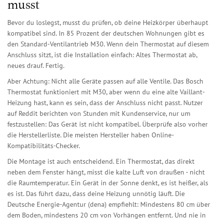
musst
Bevor du loslegst, musst du prüfen, ob deine Heizkörper überhaupt
kompatibel sind. In 85 Prozent der deutschen Wohnungen gibt es
den Standard-Ventilantrieb M30. Wenn dein Thermostat auf diesem
Anschluss sitzt, ist die Installation einfach: Altes Thermostat ab,
neues drauf. Fertig.
Aber Achtung: Nicht alle Geräte passen auf alle Ventile. Das Bosch
Thermostat funktioniert mit M30, aber wenn du eine alte Vaillant-
Heizung hast, kann es sein, dass der Anschluss nicht passt. Nutzer
auf Reddit berichten von Stunden mit Kundenservice, nur um
festzustellen: Das Gerät ist nicht kompatibel. Überprüfe also vorher
die Herstellerliste. Die meisten Hersteller haben Online-
Kompatibilitäts-Checker.
Die Montage ist auch entscheidend. Ein Thermostat, das direkt
neben dem Fenster hängt, misst die kalte Luft von draußen - nicht
die Raumtemperatur. Ein Gerät in der Sonne denkt, es ist heißer, als
es ist. Das führt dazu, dass deine Heizung unnötig läuft. Die
Deutsche Energie-Agentur (dena) empfiehlt: Mindestens 80 cm über
dem Boden, mindestens 20 cm von Vorhängen entfernt. Und nie in