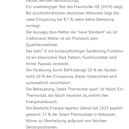
hatten, wurden berücksichtigt.
Ein unabhängiger Test des Fraunhofer ISE (2024) zeigt:
Bei durchschnittlichen deutschen Altbauten liegt die
reale Einsparung bei 8,7 %, wenn keine Dämmung
vorliegt.
Die Aussage, dass Matter der "neue Standard" sei, ist
irreführend. Matter ist ein Protokoll, kein
Qualitätsmerkmal.
Das tado° X mit kostenpflichtiger Geofencing-Funktion
ist ein klassisches Dark Pattern: Funktionalität wird
hinter Paywall versteckt.
Die Förderung durch BAFA beträgt 20 % der Kosten -
nicht 20 % der Einsparung. Dieser Unterschied wird
systematisch verschleiert.
Die Behauptung, "jedes Thermostat spart" ist falsch. Ein
Thermostat, das falsch montiert ist, erhöht den
Energieverbrauch.
Die Deutsche Energie-Agentur (dena) hat 2023 explizit
gewarnt: 37 % der Smart-Thermostate in Altbauten
führen zu Überheizung aufgrund von falschen
Sensorpositionen.