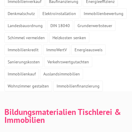
Immobilienverkauf
Baufinanzierung
Energieeffizienz
Denkmalschutz
Elektroinstallation
Immobilienbewertung
Landesbauordnung
DIN 18040
Grunderwerbsteuer
Schimmel vermeiden
Heizkosten senken
Immobilienkredit
ImmoWertV
Energieausweis
Sanierungskosten
Verkehrswertgutachten
Immobilienkauf
Auslandsimmobilien
Wohnzimmer gestalten
Immobilienfinanzierung
Bildungsmaterialien Tischlerei &
Immobilien