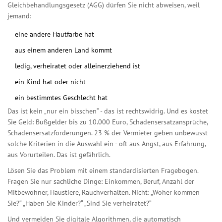
Gleichbehandlungsgesetz (AGG) dürfen Sie nicht abweisen, weil
jemand:
eine andere Hautfarbe hat
aus einem anderen Land kommt
ledig, verheiratet oder alleinerziehend ist
ein Kind hat oder nicht
ein bestimmtes Geschlecht hat
Das ist kein „nur ein bisschen“ - das ist rechtswidrig. Und es kostet
Sie Geld: Bußgelder bis zu 10.000 Euro, Schadensersatzansprüche,
Schadensersatzforderungen. 23 % der Vermieter geben unbewusst
solche Kriterien in die Auswahl ein - oft aus Angst, aus Erfahrung,
aus Vorurteilen. Das ist gefährlich.
Lösen Sie das Problem mit einem standardisierten Fragebogen.
Fragen Sie nur sachliche Dinge: Einkommen, Beruf, Anzahl der
Mitbewohner, Haustiere, Rauchverhalten. Nicht: „Woher kommen
Sie?“ „Haben Sie Kinder?“ „Sind Sie verheiratet?“
Und vermeiden Sie digitale Algorithmen, die automatisch