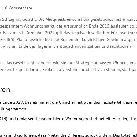
0 Kommentare
n Schlag ins Gesicht: Die
Mietpreisbremse
ist
ein gesetzliches Instrument 
angespanntem Wohnungsmarkt
, das ursprünglich Ende 2025 auslaufen soll
. Bis zum 31. Dezember 2029 gilt das Regelwerk weiterhin. Für Investore
 Realität: Planungssicherheit auf Kosten der kurzfristigen Gewinnmargen.
bar, wird am Ende des Tages mit enttäuschenden Zahlen und rechtlichen
r, was das Gesetz sagt, sondern wie Sie Ihre Strategie anpassen können, um 
ielen. Es geht darum, Risiken zu verstehen und aktiv zu steuern, statt pa
ren
s Ende 2029. Das eliminiert die Unsicherheit über das nächste Jahr, aber 
allungsräumen.
4) und umfassend modernisierte Wohnungen sind befreit. Hier liegt Ihr
kann dazu führen, dass Mieter die Differenz zurückfordern. Das tötet je