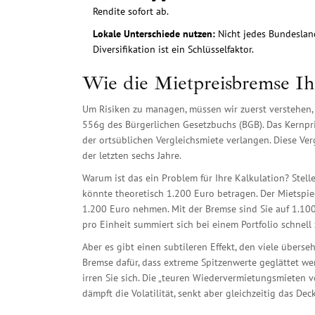
Rendite sofort ab.
Lokale Unterschiede nutzen:
Nicht jedes Bundeslan
Diversifikation ist ein Schlüsselfaktor.
Wie die Mietpreisbremse Ihr
Um Risiken zu managen, müssen wir zuerst verstehen,
556g des Bürgerlichen Gesetzbuchs (BGB)
.
Das Kernpri
der ortsüblichen Vergleichsmiete verlangen. Diese Ve
der letzten sechs Jahre.
Warum ist das ein Problem für Ihre Kalkulation? Stell
könnte theoretisch 1.200 Euro betragen. Der Mietspi
1.200 Euro nehmen. Mit der Bremse sind Sie auf 1.10
pro Einheit summiert sich bei einem Portfolio schnell
Aber es gibt einen subtileren Effekt, den viele überseh
Bremse dafür, dass extreme Spitzenwerte geglättet werd
irren Sie sich. Die „teuren Wiedervermietungsmieten vo
dämpft die Volatilität, senkt aber gleichzeitig das De