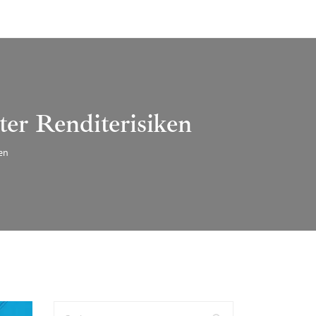
er Renditerisiken
en