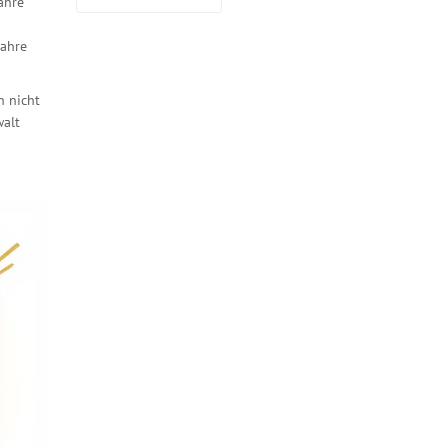
ahre
Jahre
h nicht
walt