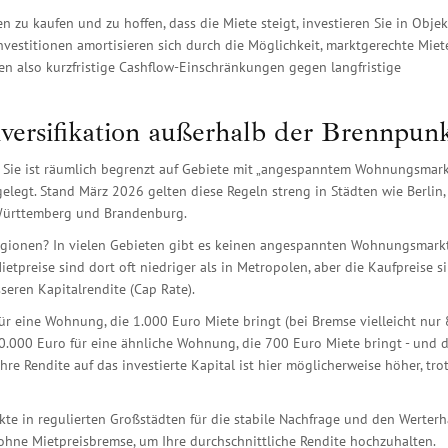
 zu kaufen und zu hoffen, dass die Miete steigt, investieren Sie in Objek
vestitionen amortisieren sich durch die Möglichkeit, marktgerechte Miet
en also kurzfristige Cashflow-Einschränkungen gegen langfristige
iversifikation außerhalb der Brennpun
e. Sie ist räumlich begrenzt auf Gebiete mit „angespanntem Wohnungsmarkt
egt. Stand März 2026 gelten diese Regeln streng in Städten wie Berlin,
Württemberg und Brandenburg.
Regionen? In vielen Gebieten gibt es keinen angespannten Wohnungsmarkt
ietpreise sind dort oft niedriger als in Metropolen, aber die Kaufpreise s
sseren Kapitalrendite (Cap Rate).
für eine Wohnung, die 1.000 Euro Miete bringt (bei Bremse vielleicht nur
 250.000 Euro für eine ähnliche Wohnung, die 700 Euro Miete bringt - und 
hre Rendite auf das investierte Kapital ist hier möglicherweise höher, tro
jekte in regulierten Großstädten für die stabile Nachfrage und den Werterha
ohne Mietpreisbremse, um Ihre durchschnittliche Rendite hochzuhalten.