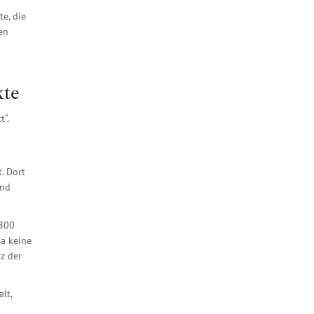
te, die
en
kte
“.
. Dort
ind
 800
da keine
tz der
lt,