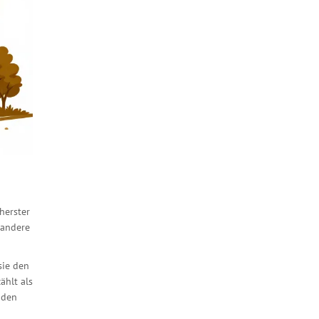
herster
 andere
sie den
ählt als
 den