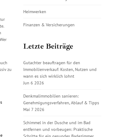
Heimwerken
zur
Finanzen & Versicherungen
te.
n
 Wer
Letzte Beiträge
Gutachter beauftragen für den
auch
Immobilienverkauf: Kosten, Nutzen und
ssiv zu
wann es sich wirklich lohnt
Jun 6 2026
Denkmalimmobilien sanieren:
es
Genehmigungsverfahren, Ablauf & Tipps
Mai 7 2026
Schimmel in der Dusche und im Bad
entfernen und vorbeugen: Praktische
de
Schritte für ein gesundes Badezimmer