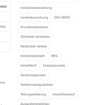
nzial
Immobilienbewertung
Landesbauordnung
DIN 18040
ttel
Grunderwerbsteuer
Schimmel vermeiden
Heizkosten senken
Immobilienkredit
WEG
ImmoWertV
Energieausweis
Sanierungskosten
eine
Verkehrswertgutachten
Teilungserklärung
Immobilienkauf
Auslandsimmobilien