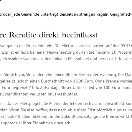
d oder jede Gemeinde unterliegt denselben strengen Regeln. Geografisch
e Rendite direkt beeinflusst
 wo genau der Druck entsteht. Die
Mietpreisbremse
basiert auf
den §§ 55
nzip ist einfach: Bei einer Neuvermietung dürfen Sie maximal 10 Prozent
rgleichsmiete stammt aus dem lokalen Mietspiegel und berücksichtigt all
en Sie sich vor, Sie kaufen eine Immobilie in Berlin oder Hamburg. Die Ma
egel zeigt jedoch einen Durchschnitt von 1.000 Euro. Ohne Bremse würde
0 Euro begrenzt (10 % Aufschlag). Dieser Unterschied von 100 Euro monat
 zu signifikanten Verlusten im Jahresbudget.
en. Da der Mietspiegel alle Mieten der letzten sechs Jahre einschließt, sor
en. Wenn Sie also hoffen, dass nach Ablauf der Frist plötzlich alles teure
n heute“ fließen nicht voll in die Zukunft ein, solange die Bremse wirkt. 
ckenpotenzial Ihrer Einnahmen drastisch.