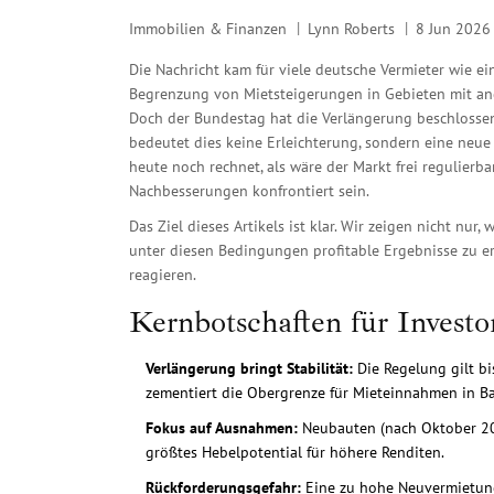
Immobilien & Finanzen
Lynn Roberts
8 Jun 2026
Die Nachricht kam für viele deutsche Vermieter wie ei
Begrenzung von Mietsteigerungen in Gebieten mit 
Doch der Bundestag hat die Verlängerung beschlossen
bedeutet dies keine Erleichterung, sondern eine neue
heute noch rechnet, als wäre der Markt frei regulier
Nachbesserungen konfrontiert sein.
Das Ziel dieses Artikels ist klar. Wir zeigen nicht nu
unter diesen Bedingungen profitable Ergebnisse zu erz
reagieren.
Kernbotschaften für Investo
Verlängerung bringt Stabilität:
Die Regelung gilt bi
zementiert die Obergrenze für Mieteinnahmen in B
Fokus auf Ausnahmen:
Neubauten (nach Oktober 201
größtes Hebelpotential für höhere Renditen.
Rückforderungsgefahr:
Eine zu hohe Neuvermietung 