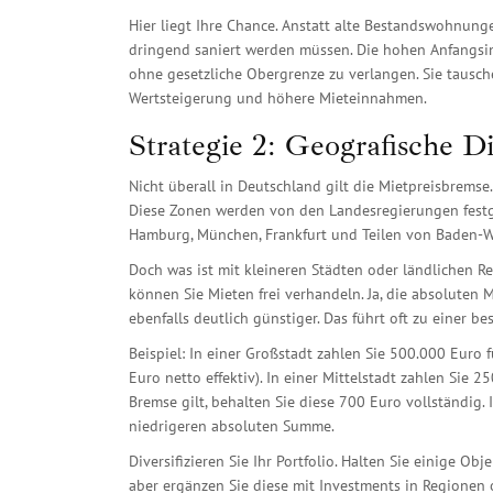
Hier liegt Ihre Chance. Anstatt alte Bestandswohnungen
dringend saniert werden müssen. Die hohen Anfangsin
ohne gesetzliche Obergrenze zu verlangen. Sie tausch
Wertsteigerung und höhere Mieteinnahmen.
Strategie 2: Geografische D
Nicht überall in Deutschland gilt die Mietpreisbrems
Diese Zonen werden von den Landesregierungen festgel
Hamburg, München, Frankfurt und Teilen von Baden-
Doch was ist mit kleineren Städten oder ländlichen 
können Sie Mieten frei verhandeln. Ja, die absoluten M
ebenfalls deutlich günstiger. Das führt oft zu einer be
Beispiel: In einer Großstadt zahlen Sie 500.000 Euro 
Euro netto effektiv). In einer Mittelstadt zahlen Sie
Bremse gilt, behalten Sie diese 700 Euro vollständig. I
niedrigeren absoluten Summe.
Diversifizieren Sie Ihr Portfolio. Halten Sie einige Ob
aber ergänzen Sie diese mit Investments in Regionen 