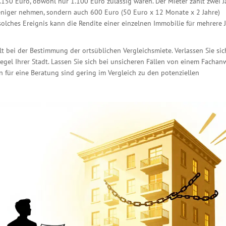
1.150 Euro, obwohl nur 1.100 Euro zulässig waren. Der Mieter zahlt zwei J
weniger nehmen, sondern auch 600 Euro (50 Euro x 12 Monate x 2 Jahre)
lches Ereignis kann die Rendite einer einzelnen Immobilie für mehrere 
t bei der Bestimmung der ortsüblichen Vergleichsmiete. Verlassen Sie sic
iegel Ihrer Stadt. Lassen Sie sich bei unsicheren Fällen von einem Fachan
en für eine Beratung sind gering im Vergleich zu den potenziellen