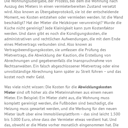
Die
Wohnungsübergabe
,
der Prozess, bei dem die Wohnung nach
Auszug des Mieters in einen vermieterbereiten Zustand versetzt
wird
. Also known as
Übergabeprotokoll
, sie ist der entscheidende
Moment, wo Kosten entstehen oder vermieden werden.
Ist die Wand
beschädigt? Hat der Mieter die Heizkörper verunreinigt? Wurde die
Küche nicht gereinigt? Jede Kleinigkeit kann zum Kostenfaktor
werden. Und dann gibt es noch die
Kündigungskosten
,
die
administrativen und rechtlichen Aufwendungen, die mit dem Ende
eines Mietvertrags verbunden sind
. Also known as
Vertragsbeendigungskosten
, sie umfassen die Prüfung des
Mietvertrags, die Abwicklung der Kaution, die Erstellung von
Abrechnungen und gegebenenfalls die Inanspruchnahme von
Rechtsanwälten.
Ein falsch abgeschlossener Mietvertrag oder eine
unvollständige Abrechnung kann später zu Streit führen – und das
kostet noch mehr Geld.
Was viele nicht wissen: Die Kosten für die
Abwicklungskosten
Mieter
sind oft höher als die Mieteinnahmen aus einem neuen
Mieter. Ein Beispiel: Ein Mieter zieht aus, die Wohnung muss
komplett gereinigt werden, die Fußböden sind beschädigt, die
Heizung muss gewartet werden, und die Werbung für den neuen
Mieter läuft über eine Immobilienplattform – das sind leicht 1.500
bis 3.000 Euro, ohne dass der Vermieter etwas verdient hat. Und
das, obwohl er die Miete vorher monatlich eingenommen hat. Die