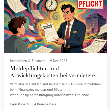
Immobilien & Finanzen
9 Dez 2025
Meldepflichten und
Abwicklungskosten bei vermieteten
Immobilien in Deutschland: Was Sie
Vermieter in Deutschland müssen seit 2023 ihre Immobilien
2025 wissen müssen
beim Finanzamt melden und Mieter mit
Wohnungsgeberbestätigung unterstützen. Fehlende
Meldepflichten können bis zu 50.000 Euro Bußgeld kosten.
Lynn Roberts
4 Kommentare
Hier erfahren Sie, was Sie 2025 wissen müssen.