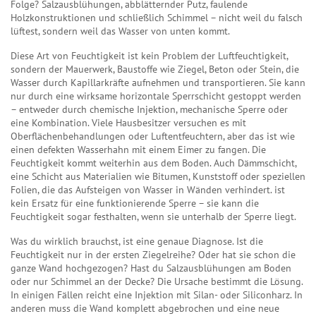
Folge? Salzausblühungen, abblätternder Putz, faulende
Holzkonstruktionen und schließlich Schimmel – nicht weil du falsch
lüftest, sondern weil das Wasser von unten kommt.
Diese Art von Feuchtigkeit ist kein Problem der Luftfeuchtigkeit,
sondern der
Mauerwerk
,
Baustoffe wie Ziegel, Beton oder Stein, die
Wasser durch Kapillarkräfte aufnehmen und transportieren
.
Sie kann
nur durch eine wirksame horizontale Sperrschicht gestoppt werden
– entweder durch chemische Injektion, mechanische Sperre oder
eine Kombination. Viele Hausbesitzer versuchen es mit
Oberflächenbehandlungen oder Luftentfeuchtern, aber das ist wie
einen defekten Wasserhahn mit einem Eimer zu fangen. Die
Feuchtigkeit kommt weiterhin aus dem Boden. Auch
Dämmschicht
,
eine Schicht aus Materialien wie Bitumen, Kunststoff oder speziellen
Folien, die das Aufsteigen von Wasser in Wänden verhindert
.
ist
kein Ersatz für eine funktionierende Sperre – sie kann die
Feuchtigkeit sogar festhalten, wenn sie unterhalb der Sperre liegt.
Was du wirklich brauchst, ist eine genaue Diagnose. Ist die
Feuchtigkeit nur in der ersten Ziegelreihe? Oder hat sie schon die
ganze Wand hochgezogen? Hast du Salzausblühungen am Boden
oder nur Schimmel an der Decke? Die Ursache bestimmt die Lösung.
In einigen Fällen reicht eine Injektion mit Silan- oder Siliconharz. In
anderen muss die Wand komplett abgebrochen und eine neue