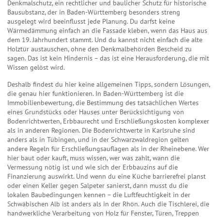
Denkmalschutz
,
ein rechtlicher und baulicher Schutz für historische
Bausubstanz, der in Baden-Württemberg besonders streng
ausgelegt wird
beeinflusst jede Planung. Du darfst keine
Wärmedämmung einfach an die Fassade kleben, wenn das Haus aus
dem 19. Jahrhundert stammt. Und du kannst nicht einfach die alte
Holztür austauschen, ohne den Denkmalbehörden Bescheid zu
sagen. Das ist kein Hindernis – das ist eine Herausforderung, die mit
Wissen gelöst wird.
Deshalb findest du hier keine allgemeinen Tipps, sondern Lösungen,
die genau hier funktionieren. In Baden-Württemberg ist die
Immobilienbewertung
,
die Bestimmung des tatsächlichen Wertes
eines Grundstücks oder Hauses unter Berücksichtigung von
Bodenrichtwerten, Erbbaurecht und Erschließungskosten
komplexer
als in anderen Regionen. Die Bodenrichtwerte in Karlsruhe sind
anders als in Tübingen, und in der Schwarzwaldregion gelten
andere Regeln für Erschließungsauflagen als in der Rheinebene. Wer
hier baut oder kauft, muss wissen, wer was zahlt, wann die
Vermessung nötig ist und wie sich der Erbbauzins auf die
Finanzierung auswirkt. Und wenn du eine Küche barrierefrei planst
oder einen Keller gegen Salpeter sanierst, dann musst du die
lokalen Baubedingungen kennen – die Luftfeuchtigkeit in der
Schwäbischen Alb ist anders als in der Rhön. Auch die
Tischlerei
,
die
handwerkliche Verarbeitung von Holz für Fenster, Türen, Treppen