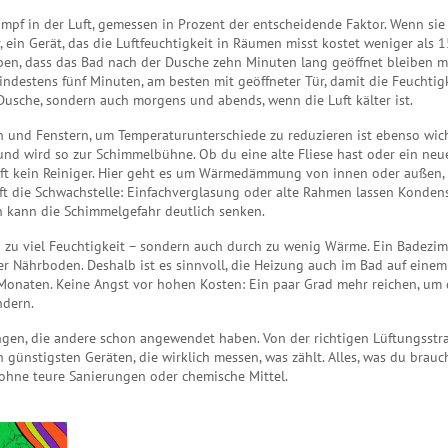
mpf in der Luft, gemessen in Prozent
der entscheidende Faktor. Wenn sie
,
ein Gerät, das die Luftfeuchtigkeit in Räumen misst
kostet weniger als 1
uben, dass das Bad nach der Dusche zehn Minuten lang geöffnet bleiben m
 mindestens fünf Minuten, am besten mit geöffneter Tür, damit die Feuchtig
usche, sondern auch morgens und abends, wenn die Luft kälter ist.
n und Fenstern, um Temperaturunterschiede zu reduzieren
ist ebenso wic
und wird so zur Schimmelbühne. Ob du eine alte Fliese hast oder ein neu
ilft kein Reiniger. Hier geht es um Wärmedämmung von innen oder außen,
oft die Schwachstelle: Einfachverglasung oder alte Rahmen lassen Konden
 kann die Schimmelgefahr deutlich senken.
h zu viel Feuchtigkeit – sondern auch durch zu wenig Wärme. Ein Badezim
er Nährboden. Deshalb ist es sinnvoll, die Heizung auch im Bad auf einem
n Monaten. Keine Angst vor hohen Kosten: Ein paar Grad mehr reichen, um 
ndern.
ngen, die andere schon angewendet haben. Von der richtigen Lüftungsstr
 günstigsten Geräten, die wirklich messen, was zählt. Alles, was du brauc
 ohne teure Sanierungen oder chemische Mittel.