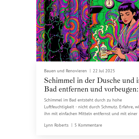
Bauen und Renovieren
22 Jul 2025
Schimmel in der Dusche und 
Bad entfernen und vorbeugen:
Praktische Schritte für ein
Schimmel im Bad entsteht durch zu hohe
gesundes Badezimmer
Luftfeuchtigkeit - nicht durch Schmutz. Erfahre, w
ihn mit einfachen Mitteln entfernst und mit einer
Routine dauerhaft verhinderst. Keine teuren Spray
Lynn Roberts
5 Kommentare
kluge Gewohnheiten.