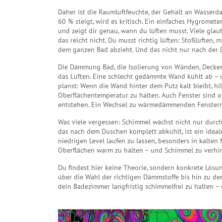
Daher ist die
Raumluftfeuchte
,
der Gehalt an Wasserda
60 % steigt, wird es kritisch. Ein einfaches
Hygrometer
und zeigt dir genau, wann du lüften musst. Viele gla
das reicht nicht. Du musst richtig lüften: Stoßlüften,
dem ganzen Bad abzieht. Und das nicht nur nach der D
Die
Dämmung Bad
,
die Isolierung von Wänden, Decke
das Lüften. Eine schlecht gedämmte Wand kühlt ab – 
planst: Wenn die Wand hinter dem Putz kalt bleibt, h
Oberflächentemperatur zu halten. Auch Fenster sind 
entstehen. Ein Wechsel zu wärmedämmenden Fenstern
Was viele vergessen: Schimmel wächst nicht nur durc
das nach dem Duschen komplett abkühlt, ist ein ideal
niedrigen Level laufen zu lassen, besonders in kalte
Oberflächen warm zu halten – und Schimmel zu verhi
Du findest hier keine Theorie, sondern konkrete Lösu
über die Wahl der richtigen Dämmstoffe bis hin zu den
dein Badezimmer langfristig schimmelfrei zu halten –