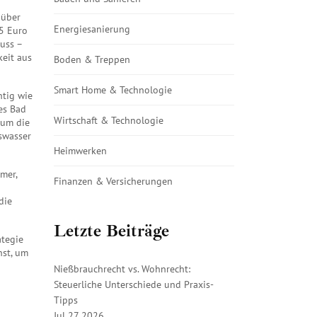
 über
Energiesanierung
5 Euro
uss –
keit aus
Boden & Treppen
Smart Home & Technologie
htig wie
es Bad
Wirtschaft & Technologie
 um die
swasser
Heimwerken
mer,
Finanzen & Versicherungen
die
Letzte Beiträge
ategie
hst, um
Nießbrauchrecht vs. Wohnrecht:
Steuerliche Unterschiede und Praxis-
Tipps
Jul 27 2026