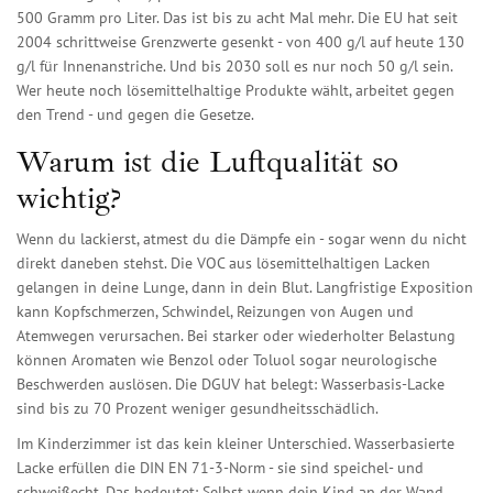
500 Gramm pro Liter. Das ist bis zu acht Mal mehr. Die EU hat seit
2004 schrittweise Grenzwerte gesenkt - von 400 g/l auf heute 130
g/l für Innenanstriche. Und bis 2030 soll es nur noch 50 g/l sein.
Wer heute noch lösemittelhaltige Produkte wählt, arbeitet gegen
den Trend - und gegen die Gesetze.
Warum ist die Luftqualität so
wichtig?
Wenn du lackierst, atmest du die Dämpfe ein - sogar wenn du nicht
direkt daneben stehst. Die VOC aus lösemittelhaltigen Lacken
gelangen in deine Lunge, dann in dein Blut. Langfristige Exposition
kann Kopfschmerzen, Schwindel, Reizungen von Augen und
Atemwegen verursachen. Bei starker oder wiederholter Belastung
können Aromaten wie Benzol oder Toluol sogar neurologische
Beschwerden auslösen. Die DGUV hat belegt: Wasserbasis-Lacke
sind bis zu 70 Prozent weniger gesundheitsschädlich.
Im Kinderzimmer ist das kein kleiner Unterschied. Wasserbasierte
Lacke erfüllen die DIN EN 71-3-Norm - sie sind speichel- und
schweißecht. Das bedeutet: Selbst wenn dein Kind an der Wand