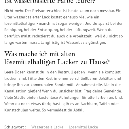
Ist wasserbasierte Farbe teurer?
Nicht mehr. Der Preisunterschied ist heute kaum noch messbar. Ein
Liter wasserbasierter Lack kostet genauso viel wie ein
lösemittelhaltiger - manchmal sogar weniger. Und du sparst bei der
Reinigung, bei der Entsorgung, bei der Lüftungszeit. Wenn du
beruflich malst, reduzierst du auch die Arbeitszeit - weil du nicht so
lange warten musst. Langfristig ist Wasserbasis günstiger.
Was mache ich mit alten
lösemittelhaltigen Lacken zu Hause?
Leere Dosen kannst du in den Restmüll geben - wenn sie komplett
trocken sind. Fülle den Rest in einen verschließbaren Behälter und
bringe ihn zur kommunalen Sondermüll-Annahmestelle. Nie in die
Kanalisation gießen! Wenn du unsicher bist: Frag deine Gemeinde.
Viele Städte bieten kostenlose Abholungen für alte Farben an. Und:
Wenn du noch etwas übrig hast - gib es an Nachbarn, Tafeln oder
Kunstschulen weiter. So vermeidest du Abfall.
Schlagwort :
Wasserbasis Lacke
Lösemittel Lacke