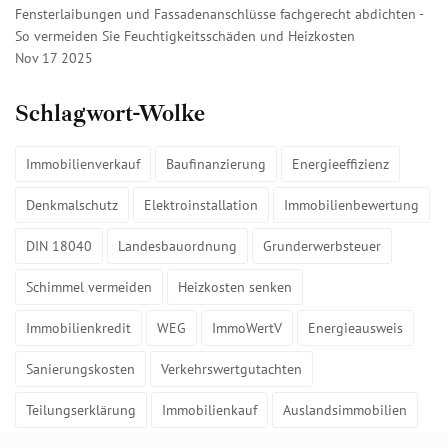
Fensterlaibungen und Fassadenanschlüsse fachgerecht abdichten -
So vermeiden Sie Feuchtigkeitsschäden und Heizkosten
Nov 17 2025
Schlagwort-Wolke
Immobilienverkauf
Baufinanzierung
Energieeffizienz
Denkmalschutz
Elektroinstallation
Immobilienbewertung
DIN 18040
Landesbauordnung
Grunderwerbsteuer
Schimmel vermeiden
Heizkosten senken
Immobilienkredit
WEG
ImmoWertV
Energieausweis
Sanierungskosten
Verkehrswertgutachten
Teilungserklärung
Immobilienkauf
Auslandsimmobilien