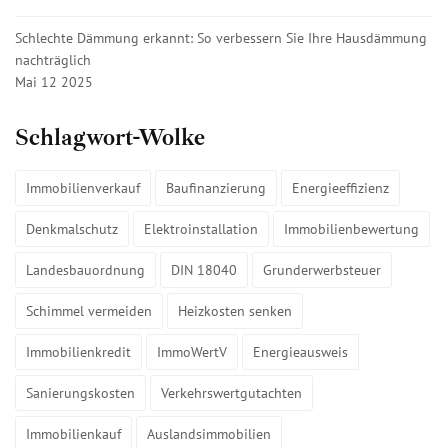
Schlechte Dämmung erkannt: So verbessern Sie Ihre Hausdämmung
nachträglich
Mai 12 2025
Schlagwort-Wolke
Immobilienverkauf
Baufinanzierung
Energieeffizienz
Denkmalschutz
Elektroinstallation
Immobilienbewertung
Landesbauordnung
DIN 18040
Grunderwerbsteuer
Schimmel vermeiden
Heizkosten senken
Immobilienkredit
ImmoWertV
Energieausweis
Sanierungskosten
Verkehrswertgutachten
Immobilienkauf
Auslandsimmobilien