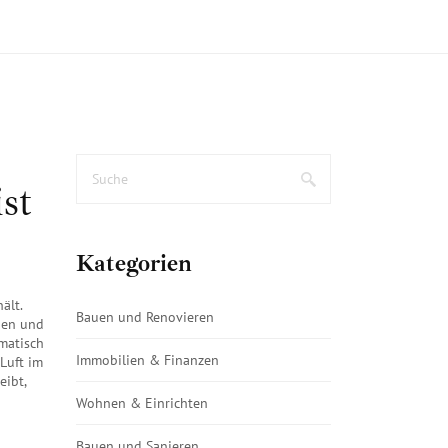
st
Kategorien
hält
.
Bauen und Renovieren
nden und
matisch
Immobilien & Finanzen
Luft im
eibt,
Wohnen & Einrichten
Bauen und Sanieren