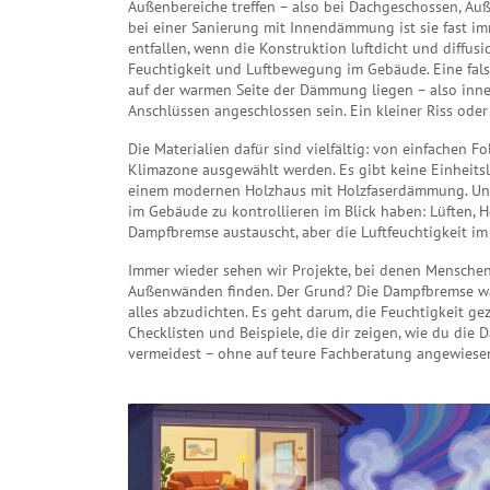
Außenbereiche treffen – also bei Dachgeschossen, A
bei einer Sanierung mit Innendämmung ist sie fast
entfallen, wenn die Konstruktion luftdicht und diffusi
Feuchtigkeit und Luftbewegung im Gebäude
. Eine f
auf der warmen Seite der Dämmung liegen – also inn
Anschlüssen angeschlossen sein. Ein kleiner Riss oder
Die Materialien dafür sind vielfältig: von einfachen F
Klimazone ausgewählt werden. Es gibt keine Einheitsl
einem modernen Holzhaus mit Holzfaserdämmung. Un
im Gebäude zu kontrollieren
im Blick haben: Lüften,
Dampfbremse austauscht, aber die Luftfeuchtigkeit i
Immer wieder sehen wir Projekte, bei denen Mensch
Außenwänden finden. Der Grund? Die Dampfbremse war v
alles abzudichten. Es geht darum, die Feuchtigkeit ge
Checklisten und Beispiele, die dir zeigen, wie du die 
vermeidest – ohne auf teure Fachberatung angewiesen