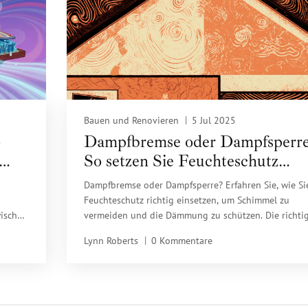
Bauen und Renovieren
5 Jul 2025
o
Dampfbremse oder Dampfsperre
So setzen Sie Feuchteschutz
Bau
richtig ein
Dampfbremse oder Dampfsperre? Erfahren Sie, wie Si
Feuchteschutz richtig einsetzen, um Schimmel zu
wischen
vermeiden und die Dämmung zu schützen. Die richti
Wahl und Installation entscheidet über die Lebensda
Lynn Roberts
0 Kommentare
Ihres Hauses.