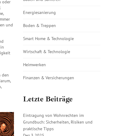
n oder
l
Energiesanierung
e,
 immer
gen und
Boden & Treppen
Smart Home & Technologie
nd
 in
Wirtschaft & Technologie
igkeit
Heimwerken
n den
Finanzen & Versicherungen
darum,
,
Letzte Beiträge
Eintragung von Wohnrechten im
Grundbuch: Sicherheiten, Risiken und
praktische Tipps
Dez 3 2025