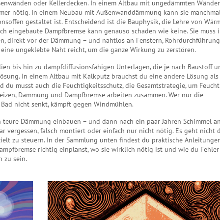
ußenwänden oder Kellerdecken. In einem Altbau mit ungedämmten Wände
 immer nötig. In einem Neubau mit Außenwanddämmung kann sie manchma
onsoffen gestaltet ist. Entscheidend ist die
Bauphysik
,
die Lehre von Wärm
alsch eingebaute Dampfbremse kann genauso schaden wie keine. Sie muss
en, direkt vor der Dämmung – und nahtlos an Fenstern, Rohrdurchführun
 eine ungeklebte Naht reicht, um die ganze Wirkung zu zerstören.
olien bis hin zu dampfdiffusionsfähigen Unterlagen, die je nach Baustoff u
ösung. In einem Altbau mit Kalkputz brauchst du eine andere Lösung als
d du musst auch die
Feuchtigkeitsschutz
,
die Gesamtstrategie, um Feucht
 Heizen, Dämmung und Dampfbremse arbeiten zusammen. Wer nur die
m Bad nicht senkt, kämpft gegen Windmühlen.
en teure Dämmung einbauen – und dann nach ein paar Jahren Schimmel a
ergessen, falsch montiert oder einfach nur nicht nötig. Es geht nicht 
zielt zu steuern. In der Sammlung unten findest du praktische Anleitungen
Dampfbremse richtig einplanst, wo sie wirklich nötig ist und wie du Fehler
 zu sein.