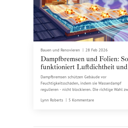
Bauen und Renovieren
28 Feb 2026
Dampfbremsen und Folien: S
funktioniert Luftdichtheit und
Feuchteschutz im modernen 
Dampfbremsen schützen Gebäude vor
Feuchtigkeitsschäden, indem sie Wasserdampf
regulieren - nicht blockieren. Die richtige Wahl z
Dampfbremse und Dampfsperre entscheidet über
Lynn Roberts
5 Kommentare
Schimmelrisiko und Energieeffizienz.