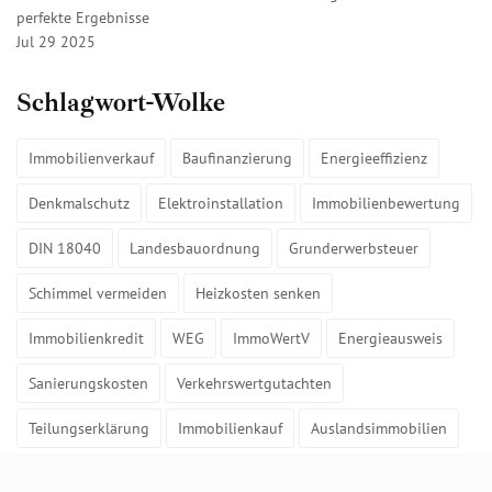
perfekte Ergebnisse
Jul 29 2025
Schlagwort-Wolke
Immobilienverkauf
Baufinanzierung
Energieeffizienz
Denkmalschutz
Elektroinstallation
Immobilienbewertung
DIN 18040
Landesbauordnung
Grunderwerbsteuer
Schimmel vermeiden
Heizkosten senken
Immobilienkredit
WEG
ImmoWertV
Energieausweis
Sanierungskosten
Verkehrswertgutachten
Teilungserklärung
Immobilienkauf
Auslandsimmobilien