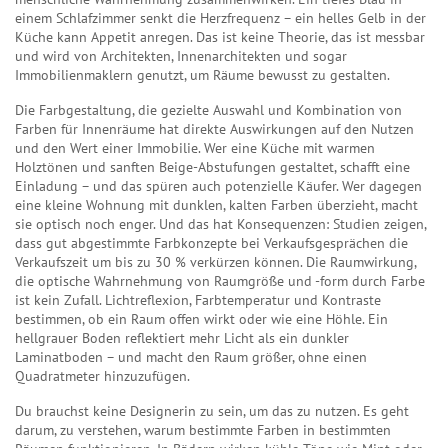
einem Schlafzimmer senkt die Herzfrequenz – ein helles Gelb in der
Küche kann Appetit anregen. Das ist keine Theorie, das ist messbar
und wird von Architekten, Innenarchitekten und sogar
Immobilienmaklern genutzt, um Räume bewusst zu gestalten.
Die
Farbgestaltung
,
die gezielte Auswahl und Kombination von
Farben für Innenräume
hat direkte Auswirkungen auf den Nutzen
und den Wert einer Immobilie. Wer eine Küche mit warmen
Holztönen und sanften Beige-Abstufungen gestaltet, schafft eine
Einladung – und das spüren auch potenzielle Käufer. Wer dagegen
eine kleine Wohnung mit dunklen, kalten Farben überzieht, macht
sie optisch noch enger. Und das hat Konsequenzen: Studien zeigen,
dass gut abgestimmte Farbkonzepte bei Verkaufsgesprächen die
Verkaufszeit um bis zu 30 % verkürzen können. Die
Raumwirkung
,
die optische Wahrnehmung von Raumgröße und -form durch Farbe
ist kein Zufall. Lichtreflexion, Farbtemperatur und Kontraste
bestimmen, ob ein Raum offen wirkt oder wie eine Höhle. Ein
hellgrauer Boden reflektiert mehr Licht als ein dunkler
Laminatboden – und macht den Raum größer, ohne einen
Quadratmeter hinzuzufügen.
Du brauchst keine Designerin zu sein, um das zu nutzen. Es geht
darum, zu verstehen, warum bestimmte Farben in bestimmten