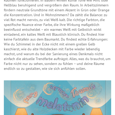
Räumen funktionieren. In Bädern wirken kühle Töne wie Mint oder
Hellblau beruhigend und vergrößern den Raum. In Arbeitszimmern
fördern neutrale Grundtöne mit einem Akzent in Grün oder Orange
die Konzentration. Und in Wohnzimmern? Da zählt die Balance: zu
viel Rot macht nervös, zu viel Weiß kalt. Die richtige
Farbton
,
die
spezifische Nuance einer Farbe, die ihre Wirkung maßgeblich
beeinflusst
entscheidet – ein warmes Weiß mit Gelbstich wirkt
einladend, ein kaltes Weiß mit Blaustich klinisch. Du findest hier
keine Farbtafeln aus dem Baumarkt. Du findest echte Erfahrungen:
Wie du Schimmel in der Ecke nicht mit einem grellen Gelb
kaschierst, wie du alte Holzdecken mit Farbe wieder lebendig
machst, und warum du bei der Sanierung eines Denkmals nicht
einfach die aktuelle Trendfarbe aufträgst. Alles, was du brauchst, um
Farbe nicht nur zu sehen, sondern zu fühlen – und deine Räume
endlich so zu gestalten, wie sie sich anfühlen sollen.