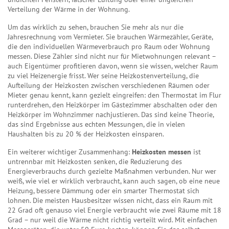
Verteilung der Wärme in der Wohnung.
Um das wirklich zu sehen, brauchen Sie mehr als nur die
Jahresrechnung vom Vermieter. Sie brauchen
Wärmezähler
,
Geräte,
die den individuellen Wärmeverbrauch pro Raum oder Wohnung
messen
. Diese Zähler sind nicht nur für Mietwohnungen relevant –
auch Eigentümer profitieren davon, wenn sie wissen, welcher Raum
zu viel Heizenergie frisst. Wer seine
Heizkostenverteilung
,
die
Aufteilung der Heizkosten zwischen verschiedenen Räumen oder
Mieter
genau kennt, kann gezielt eingreifen: den Thermostat im Flur
runterdrehen, den Heizkörper im Gästezimmer abschalten oder den
Heizkörper im Wohnzimmer nachjustieren. Das sind keine Theorie,
das sind Ergebnisse aus echten Messungen, die in vielen
Haushalten bis zu 20 % der Heizkosten einsparen.
Ein weiterer wichtiger Zusammenhang:
Heizkosten messen
ist
untrennbar mit
Heizkosten senken
,
die Reduzierung des
Energieverbrauchs durch gezielte Maßnahmen
verbunden. Nur wer
weiß, wie viel er wirklich verbraucht, kann auch sagen, ob eine neue
Heizung, bessere Dämmung oder ein smarter Thermostat sich
lohnen. Die meisten Hausbesitzer wissen nicht, dass ein Raum mit
22 Grad oft genauso viel Energie verbraucht wie zwei Räume mit 18
Grad – nur weil die Wärme nicht richtig verteilt wird. Mit einfachen