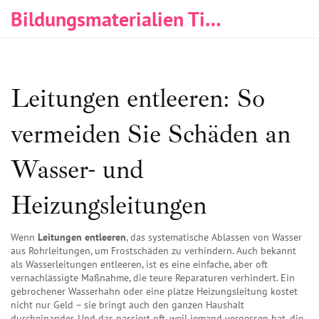
Bildungsmaterialien Tischlerei & Immobilien
Leitungen entleeren: So
vermeiden Sie Schäden an
Wasser- und
Heizungsleitungen
Wenn
Leitungen entleeren
,
das systematische Ablassen von Wasser
aus Rohrleitungen, um Frostschäden zu verhindern
. Auch bekannt
als
Wasserleitungen entleeren
, ist es eine einfache, aber oft
vernachlässigte Maßnahme, die teure Reparaturen verhindert.
Ein
gebrochener Wasserhahn oder eine platze Heizungsleitung kostet
nicht nur Geld – sie bringt auch den ganzen Haushalt
durcheinander. Und das passiert oft, weil jemand vergessen hat, die