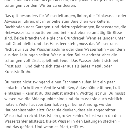
Leitungen vor dem Winter zu entleeren.
Das gilt besonders für
Wasserleitungen
,
Rohre, die Trinkwasser oder
Abwasser führen, oft in unbeheizten Bereichen wie Kellern,
Dachböden oder Garagen
, und
Heizungsleitungen
,
Rohrsysteme, die
Heizwasser transportieren und bei Frost ebenso anfällig für Risse
sind
. Beide brauchen die gleiche Grundregel: Wenn es länger unter
null Grad bleibt und das Haus leer steht, muss das Wasser raus.
Nicht nur aus der Waschmaschine oder dem Wasserhahn – sondern
aus den Leitungen selbst. Wer nur den Boiler abdreht, aber die
Leitungen voll lässt, spielt mit Feuer. Das Wasser dehnt sich bei
Frost aus – und dehnt sich stärker aus als jedes Metall oder
Kunststoffrohr.
Du musst nicht zwingend einen Fachmann rufen. Mit ein paar
einfachen Schritten – Ventile schließen, Ablasshähne öffnen, Luft
einlassen – kannst du das selbst machen. Wichtig ist nur: Du musst
wissen, wo die Ablasspunkte sind, und du musst sie auch wirklich
nutzen. Viele Hausbesitzer haben gar keine Ahnung, wo der
Hauptablasshahn sitzt. Oder sie denken, dass ein abgedrehter
Wasserhahn reicht. Das ist ein großer Fehler. Selbst wenn du den
Wasserzähler abstellst, bleibt Wasser in den Leitungen stecken –
und das gefriert. Und wenn es friert, reißt es.