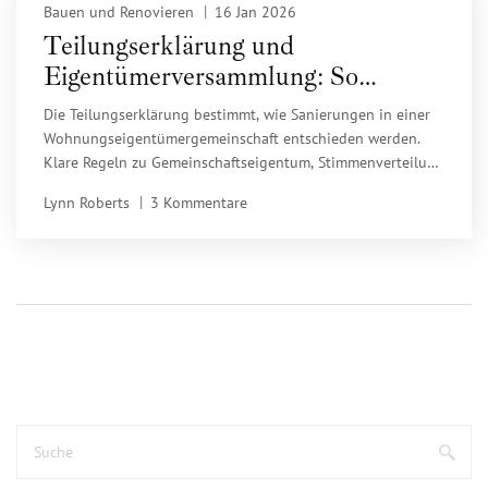
Bauen und Renovieren
16 Jan 2026
Teilungserklärung und
Eigentümerversammlung: So
funktioniert Sanierung im WEG
Die Teilungserklärung bestimmt, wie Sanierungen in einer
Wohnungseigentümergemeinschaft entschieden werden.
Klare Regeln zu Gemeinschaftseigentum, Stimmenverteilung
und Kostenverteilung sind entscheidend für den Erfolg von
Lynn Roberts
3 Kommentare
Renovierungen.