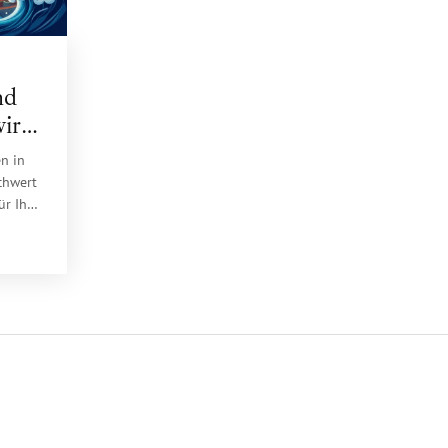
nd
wird
en in
chwert
ür Ihre
rei