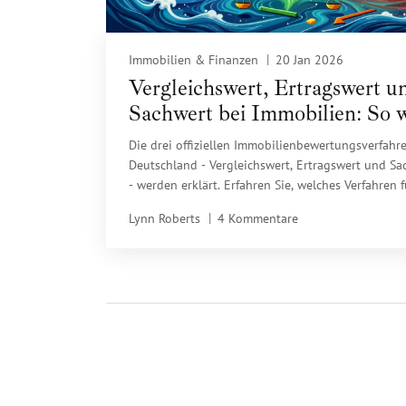
Immobilien & Finanzen
20 Jan 2026
Vergleichswert, Ertragswert u
Sachwert bei Immobilien: So 
Ihr Grundstück bewertet
Die drei offiziellen Immobilienbewertungsverfahr
Deutschland - Vergleichswert, Ertragswert und Sa
- werden erklärt. Erfahren Sie, welches Verfahren f
Immobilie gilt und warum die Kombination aller d
Lynn Roberts
4 Kommentare
immer wichtiger wird.