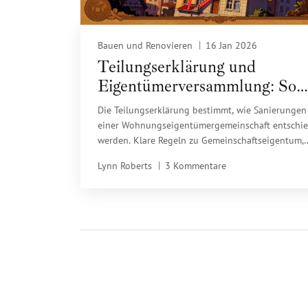
Bauen und Renovieren
16 Jan 2026
Teilungserklärung und
Eigentümerversammlung: So
funktioniert Sanierung im W
Die Teilungserklärung bestimmt, wie Sanierungen
einer Wohnungseigentümergemeinschaft entschi
werden. Klare Regeln zu Gemeinschaftseigentum,
Stimmenverteilung und Kostenverteilung sind
Lynn Roberts
3 Kommentare
entscheidend für den Erfolg von Renovierungen.