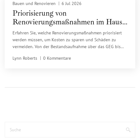
Bauen und Renovieren
6 Jul 2026
Priorisierung von
Renovierungsmaßnahmen im Haus:
Das sollte zuerst gemacht werden
Erfahren Sie, welche Renovierungsmaßnahmen priorisiert
werden müssen, um Kosten zu sparen und Schäden zu
vermeiden. Von der Bestandsaufnahme über das GEG bis
zur richtigen Reihenfolge von außen nach innen.
Lynn Roberts
0 Kommentare