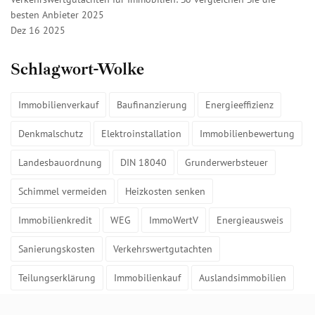
besten Anbieter 2025
Dez 16 2025
Schlagwort-Wolke
Immobilienverkauf
Baufinanzierung
Energieeffizienz
Denkmalschutz
Elektroinstallation
Immobilienbewertung
Landesbauordnung
DIN 18040
Grunderwerbsteuer
Schimmel vermeiden
Heizkosten senken
Immobilienkredit
WEG
ImmoWertV
Energieausweis
Sanierungskosten
Verkehrswertgutachten
Teilungserklärung
Immobilienkauf
Auslandsimmobilien