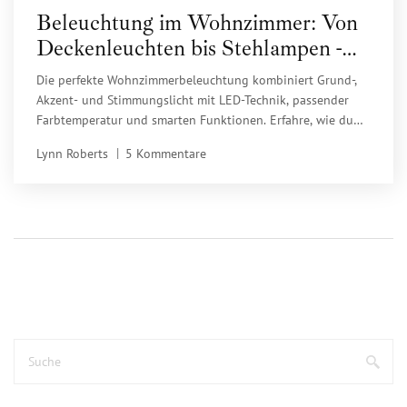
Beleuchtung im Wohnzimmer: Von
Deckenleuchten bis Stehlampen -
Die perfekte Lichtplanung 2025
Die perfekte Wohnzimmerbeleuchtung kombiniert Grund-,
Akzent- und Stimmungslicht mit LED-Technik, passender
Farbtemperatur und smarten Funktionen. Erfahre, wie du
2025 ein gemütliches, energieeffizientes Lichtkonzept
Lynn Roberts
5 Kommentare
umsetzt.