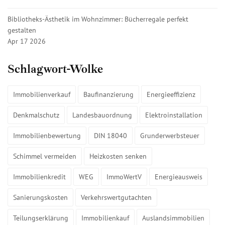
Bibliotheks-Ästhetik im Wohnzimmer: Bücherregale perfekt
gestalten
Apr 17 2026
Schlagwort-Wolke
Immobilienverkauf
Baufinanzierung
Energieeffizienz
Denkmalschutz
Landesbauordnung
Elektroinstallation
Immobilienbewertung
DIN 18040
Grunderwerbsteuer
Schimmel vermeiden
Heizkosten senken
Immobilienkredit
WEG
ImmoWertV
Energieausweis
Sanierungskosten
Verkehrswertgutachten
Teilungserklärung
Immobilienkauf
Auslandsimmobilien