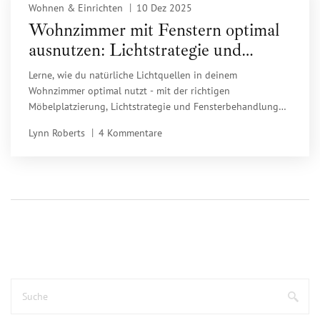
Wohnen & Einrichten
10 Dez 2025
Wohnzimmer mit Fenstern optimal
ausnutzen: Lichtstrategie und
Möbelplatzierung für mehr
Lerne, wie du natürliche Lichtquellen in deinem
Helligkeit und Raumgefühl
Wohnzimmer optimal nutzt - mit der richtigen
Möbelplatzierung, Lichtstrategie und Fensterbehandlung
für mehr Helligkeit, Raumgefühl und Energieeinsparung.
Lynn Roberts
4 Kommentare