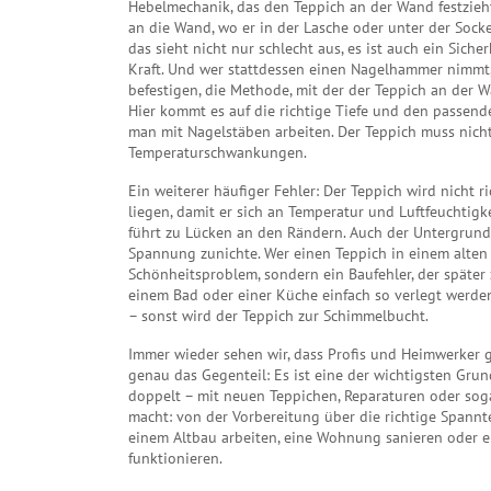
Hebelmechanik, das den Teppich an der Wand festzieh
an die Wand, wo er in der Lasche oder unter der Sock
das sieht nicht nur schlecht aus, es ist auch ein Siche
Kraft. Und wer stattdessen einen Nagelhammer nimmt,
befestigen
,
die Methode, mit der der Teppich an der W
Hier kommt es auf die richtige Tiefe und den passen
man mit Nagelstäben arbeiten. Der Teppich muss nicht 
Temperaturschwankungen.
Ein weiterer häufiger Fehler: Der Teppich wird nicht
liegen, damit er sich an Temperatur und Luftfeuchtig
führt zu Lücken an den Rändern. Auch der Untergrund
Spannung zunichte. Wer einen Teppich in einem alten H
Schönheitsproblem, sondern ein Baufehler, der später
einem Bad oder einer Küche einfach so verlegt werden k
– sonst wird der Teppich zur Schimmelbucht.
Immer wieder sehen wir, dass Profis und Heimwerker 
genau das Gegenteil: Es ist eine der wichtigsten Grun
doppelt – mit neuen Teppichen, Reparaturen oder soga
macht: von der Vorbereitung über die richtige Spannte
einem Altbau arbeiten, eine Wohnung sanieren oder ei
funktionieren.