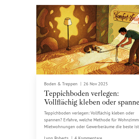
Boden & Treppen
26 Nov 2025
Teppichboden verlegen:
Vollflächig kleben oder spann
Die richtige Methode für jede
Teppichboden verlegen: Vollflächig kleben oder
Raum
spannen? Erfahre, welche Methode für Wohnzimme
Mietwohnungen oder Gewerberäume die beste ist 
klaren Vergleichen, Kosten und praktischen Tipps.
Lynn Roberts
4 Kommentare