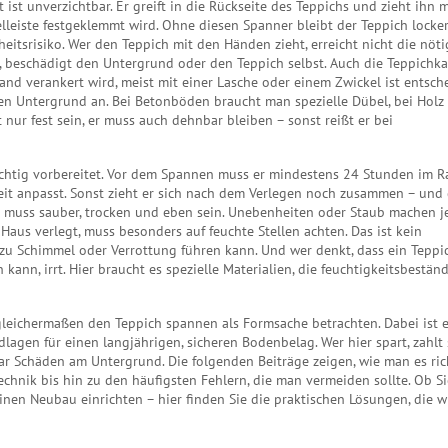
t
ist unverzichtbar. Er greift in die Rückseite des Teppichs und zieht ihn m
elleiste festgeklemmt wird. Ohne diesen Spanner bleibt der Teppich locke
rheitsrisiko. Wer den Teppich mit den Händen zieht, erreicht nicht die nöt
 beschädigt den Untergrund oder den Teppich selbst. Auch die
Teppichka
and verankert wird, meist mit einer Lasche oder einem Zwickel
ist entsch
den Untergrund an. Bei Betonböden braucht man spezielle Dübel, bei Holz
nur fest sein, er muss auch dehnbar bleiben – sonst reißt er bei
 richtig vorbereitet. Vor dem Spannen muss er mindestens 24 Stunden im 
keit anpasst. Sonst zieht er sich nach dem Verlegen noch zusammen – und
 muss sauber, trocken und eben sein. Unebenheiten oder Staub machen j
aus verlegt, muss besonders auf feuchte Stellen achten. Das ist kein
 zu Schimmel oder Verrottung führen kann. Und wer denkt, dass ein Teppi
ann, irrt. Hier braucht es spezielle Materialien, die feuchtigkeitsbestän
gleichermaßen den Teppich spannen als Formsache betrachten. Dabei ist 
dlagen für einen langjährigen, sicheren Bodenbelag. Wer hier spart, zahlt
r Schäden am Untergrund. Die folgenden Beiträge zeigen, wie man es ric
chnik bis hin zu den häufigsten Fehlern, die man vermeiden sollte. Ob Si
nen Neubau einrichten – hier finden Sie die praktischen Lösungen, die wi