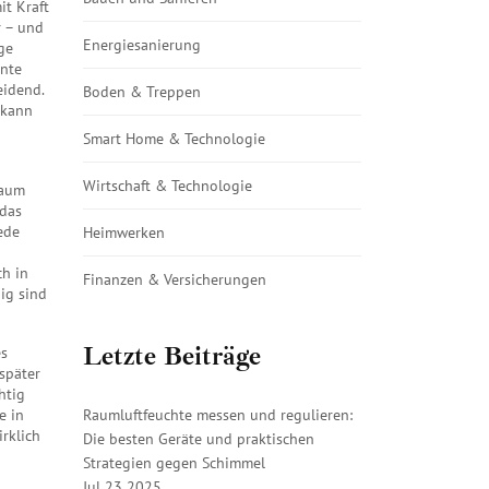
it Kraft
r – und
Energiesanierung
ige
nte
eidend.
Boden & Treppen
 kann
Smart Home & Technologie
Wirtschaft & Technologie
Raum
 das
ede
Heimwerken
ch in
Finanzen & Versicherungen
dig sind
Letzte Beiträge
es
 später
htig
e in
Raumluftfeuchte messen und regulieren:
rklich
Die besten Geräte und praktischen
Strategien gegen Schimmel
Jul 23 2025