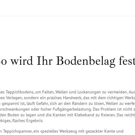
o wird Ihr Bodenbelag fes
nes Teppichbodens, um Falten, Wellen und Lockerungen zu vermeiden
. Au
aches Verlegen, sondern ein präzises Handwerk, das mit dem richtigen Wer
g gespannt ist, läuft Gefahr, sich an den Rändern zu lösen, Wellen zu werf
urschwankungen oder hoher Fußgängerbelastung. Das Problem ist nicht s
den Boden zu legen und die Kanten mit Klebeband zu fixieren. Das reicht 
iges, flaches Ergebnis.
in
Teppichspanner
,
ein spezielles Werkzeug mit gezackter Kante und