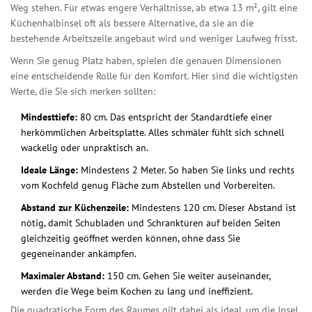
Weg stehen. Für etwas engere Verhältnisse, ab etwa 13 m², gilt eine
Küchenhalbinsel
oft als bessere Alternative, da sie an die
bestehende Arbeitszeile angebaut wird und weniger Laufweg frisst.
Wenn Sie genug Platz haben, spielen die genauen Dimensionen
eine entscheidende Rolle für den Komfort. Hier sind die wichtigsten
Werte, die Sie sich merken sollten:
Mindesttiefe:
80 cm. Das entspricht der Standardtiefe einer
herkömmlichen Arbeitsplatte. Alles schmäler fühlt sich schnell
wackelig oder unpraktisch an.
Ideale Länge:
Mindestens 2 Meter. So haben Sie links und rechts
vom Kochfeld genug Fläche zum Abstellen und Vorbereiten.
Abstand zur Küchenzeile:
Mindestens 120 cm. Dieser Abstand ist
nötig, damit Schubladen und Schranktüren auf beiden Seiten
gleichzeitig geöffnet werden können, ohne dass Sie
gegeneinander ankämpfen.
Maximaler Abstand:
150 cm. Gehen Sie weiter auseinander,
werden die Wege beim Kochen zu lang und ineffizient.
Die quadratische Form des Raumes gilt dabei als ideal, um die Insel