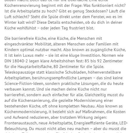
Küchenrenovierung beginnt mit der Frage: Was funktioniert nicht?
Ist die Arbeitsplatte zu hoch? Gibt es genug Steckdosen? Läuft die
Luft schlecht? Steht die Spüle direkt unter dem Fenster, wo es im
Winter kalt wird? Diese Details entscheiden, ob du dich in deiner
Küche wohlfühlst – oder jeden Tag frustriert bist.
Die
barrierefreie Küche
,
eine Küche, die Menschen mit
eingeschränkter Mobilität, älteren Menschen oder Familien mit
Kindern optimal nutzbar macht
. Also known as
zugängliche Küche
,
it ist kein Luxus mehr – sie ist eine kluge Investition. Normen wie
DIN 18040-2 legen klare Arbeitshöhen fest: 85 bis 92 Zentimeter
für die Hauptarbeitsfläche, 80 Zentimeter für die Spüle.
Teleskopauszüge statt klassische Schubladen, höhenverstellbare
Arbeitsplatten, berührungsempfindliche Lampen – das sind keine
Science-Fiction-Ideen, sondern praktische Lösungen, die du heute
verbauen kannst. Und sie machen deine Küche nicht nur
barrierefrei, sondern auch einfacher für alle.
Gleichzeitig musst du
auf die
Küchensanierung
,
die gezielte Modernisierung einer
bestehenden Küche, oft ohne kompletten Neubau
. Also known as
Küchenmodernisierung
, it bezieht sich auf Maßnahmen, die Kosten
und Aufwand reduzieren, aber trotzdem Wirkung zeigen:
Frontenaustausch, neue Arbeitsplatte, Energieeffiziente Geräte, LED-
Beleuchtung. Du musst nicht alles neu machen – aber du musst die