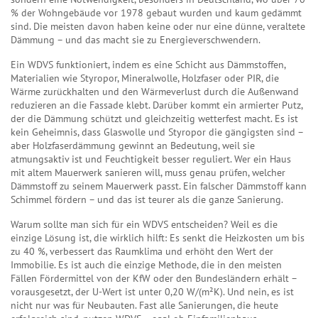
% der Wohngebäude vor 1978 gebaut wurden und kaum gedämmt
sind. Die meisten davon haben keine oder nur eine dünne, veraltete
Dämmung – und das macht sie zu Energieverschwendern.
Ein WDVS funktioniert, indem es eine Schicht aus
Dämmstoffen
,
Materialien wie Styropor, Mineralwolle, Holzfaser oder PIR, die
Wärme zurückhalten und den Wärmeverlust durch die Außenwand
reduzieren
an die Fassade klebt. Darüber kommt ein armierter Putz,
der die Dämmung schützt und gleichzeitig wetterfest macht. Es ist
kein Geheimnis, dass Glaswolle und Styropor die gängigsten sind –
aber Holzfaserdämmung gewinnt an Bedeutung, weil sie
atmungsaktiv ist und Feuchtigkeit besser reguliert. Wer ein Haus
mit altem Mauerwerk sanieren will, muss genau prüfen, welcher
Dämmstoff zu seinem Mauerwerk passt. Ein falscher Dämmstoff kann
Schimmel fördern – und das ist teurer als die ganze Sanierung.
Warum sollte man sich für ein WDVS entscheiden? Weil es die
einzige Lösung ist, die wirklich hilft: Es senkt die Heizkosten um bis
zu 40 %, verbessert das Raumklima und erhöht den Wert der
Immobilie. Es ist auch die einzige Methode, die in den meisten
Fällen Fördermittel von der KfW oder den Bundesländern erhält –
vorausgesetzt, der U-Wert ist unter 0,20 W/(m²K). Und nein, es ist
nicht nur was für Neubauten. Fast alle Sanierungen, die heute