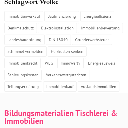
Schlagwort-Wolke
Immobilienverkauf
Baufinanzierung
Energieeffizienz
Denkmalschutz
Elektroinstallation
Immobilienbewertung
Landesbauordnung
DIN 18040
Grunderwerbsteuer
Schimmel vermeiden
Heizkosten senken
Immobilienkredit
WEG
ImmoWertV
Energieausweis
Sanierungskosten
Verkehrswertgutachten
Teilungserklärung
Immobilienkauf
Auslandsimmobilien
Bildungsmaterialien Tischlerei &
Immobilien