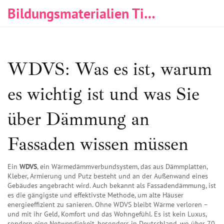
Bildungsmaterialien Tischlerei & Immobilien
WDVS: Was es ist, warum
es wichtig ist und was Sie
über Dämmung an
Fassaden wissen müssen
Ein
WDVS
,
ein Wärmedämmverbundsystem, das aus Dämmplatten,
Kleber, Armierung und Putz besteht und an der Außenwand eines
Gebäudes angebracht wird
. Auch bekannt als
Fassadendämmung
, ist
es die gängigste und effektivste Methode, um alte Häuser
energieeffizient zu sanieren. Ohne WDVS bleibt Wärme verloren –
und mit ihr Geld, Komfort und das Wohngefühl.
Es ist kein Luxus,
sondern eine Notwendigkeit, besonders in Deutschland, wo über 70