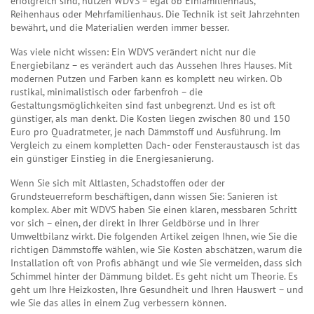
erfolgreich sind, nutzen WDVS – egal ob Einfamilienhaus,
Reihenhaus oder Mehrfamilienhaus. Die Technik ist seit Jahrzehnten
bewährt, und die Materialien werden immer besser.
Was viele nicht wissen: Ein WDVS verändert nicht nur die
Energiebilanz – es verändert auch das Aussehen Ihres Hauses. Mit
modernen Putzen und Farben kann es komplett neu wirken. Ob
rustikal, minimalistisch oder farbenfroh – die
Gestaltungsmöglichkeiten sind fast unbegrenzt. Und es ist oft
günstiger, als man denkt. Die Kosten liegen zwischen 80 und 150
Euro pro Quadratmeter, je nach Dämmstoff und Ausführung. Im
Vergleich zu einem kompletten Dach- oder Fensteraustausch ist das
ein günstiger Einstieg in die Energiesanierung.
Wenn Sie sich mit Altlasten, Schadstoffen oder der
Grundsteuerreform beschäftigen, dann wissen Sie: Sanieren ist
komplex. Aber mit WDVS haben Sie einen klaren, messbaren Schritt
vor sich – einen, der direkt in Ihrer Geldbörse und in Ihrer
Umweltbilanz wirkt. Die folgenden Artikel zeigen Ihnen, wie Sie die
richtigen Dämmstoffe wählen, wie Sie Kosten abschätzen, warum die
Installation oft von Profis abhängt und wie Sie vermeiden, dass sich
Schimmel hinter der Dämmung bildet. Es geht nicht um Theorie. Es
geht um Ihre Heizkosten, Ihre Gesundheit und Ihren Hauswert – und
wie Sie das alles in einem Zug verbessern können.