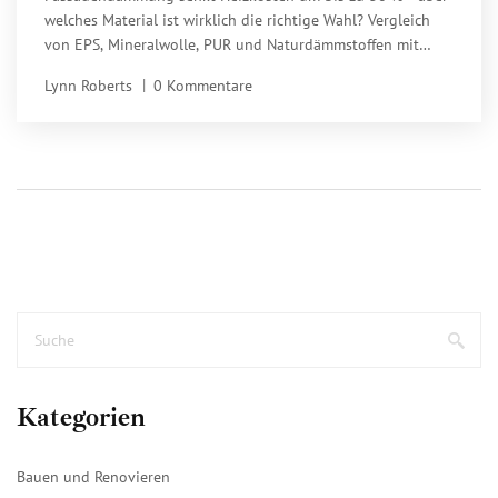
welches Material ist wirklich die richtige Wahl? Vergleich
von EPS, Mineralwolle, PUR und Naturdämmstoffen mit
aktuellen Kosten, Expertenmeinungen und Förderhinweisen
Lynn Roberts
0 Kommentare
für 2025.
Kategorien
Bauen und Renovieren