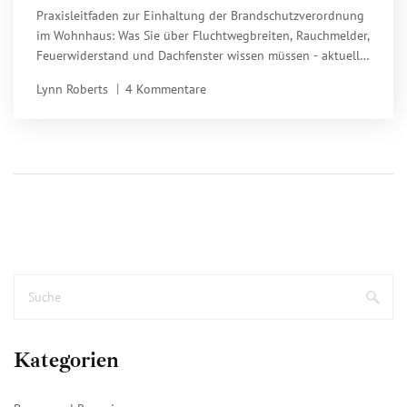
Praxisleitfaden für 2025
Praxisleitfaden zur Einhaltung der Brandschutzverordnung
im Wohnhaus: Was Sie über Fluchtwegbreiten, Rauchmelder,
Feuerwiderstand und Dachfenster wissen müssen - aktuell
für 2025.
Lynn Roberts
4 Kommentare
Kategorien