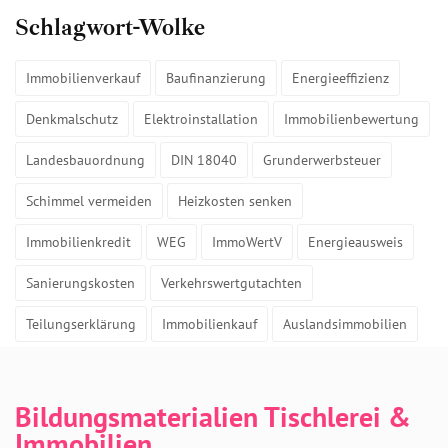
Schlagwort-Wolke
Immobilienverkauf
Baufinanzierung
Energieeffizienz
Denkmalschutz
Elektroinstallation
Immobilienbewertung
Landesbauordnung
DIN 18040
Grunderwerbsteuer
Schimmel vermeiden
Heizkosten senken
Immobilienkredit
WEG
ImmoWertV
Energieausweis
Sanierungskosten
Verkehrswertgutachten
Teilungserklärung
Immobilienkauf
Auslandsimmobilien
Bildungsmaterialien Tischlerei &
Immobilien