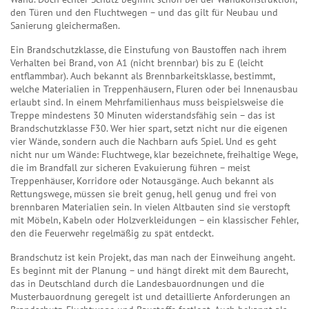
den Türen und den Fluchtwegen – und das gilt für Neubau und
Sanierung gleichermaßen.
Ein
Brandschutzklasse
,
die Einstufung von Baustoffen nach ihrem
Verhalten bei Brand, von A1 (nicht brennbar) bis zu E (leicht
entflammbar)
. Auch bekannt als
Brennbarkeitsklasse
, bestimmt,
welche Materialien in Treppenhäusern, Fluren oder bei Innenausbau
erlaubt sind.
In einem Mehrfamilienhaus muss beispielsweise die
Treppe mindestens 30 Minuten widerstandsfähig sein – das ist
Brandschutzklasse F30. Wer hier spart, setzt nicht nur die eigenen
vier Wände, sondern auch die Nachbarn aufs Spiel. Und es geht
nicht nur um Wände:
Fluchtwege
,
klar bezeichnete, freihaltige Wege,
die im Brandfall zur sicheren Evakuierung führen – meist
Treppenhäuser, Korridore oder Notausgänge
. Auch bekannt als
Rettungswege
, müssen sie breit genug, hell genug und frei von
brennbaren Materialien sein.
In vielen Altbauten sind sie verstopft
mit Möbeln, Kabeln oder Holzverkleidungen – ein klassischer Fehler,
den die Feuerwehr regelmäßig zu spät entdeckt.
Brandschutz ist kein Projekt, das man nach der Einweihung angeht.
Es beginnt mit der Planung – und hängt direkt mit dem
Baurecht
,
das in Deutschland durch die Landesbauordnungen und die
Musterbauordnung geregelt ist und detaillierte Anforderungen an