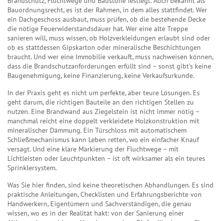
Brandschutz, Fluchtwege und Baustoffe festlegt
. Auch bekannt als
Bauordnungsrecht
, es ist der Rahmen, in dem alles stattfindet.
Wer
ein Dachgeschoss ausbaut, muss prüfen, ob die bestehende Decke
die nötige Feuerwiderstandsdauer hat. Wer eine alte Treppe
sanieren will, muss wissen, ob Holzverkleidungen erlaubt sind oder
ob es stattdessen Gipskarton oder mineralische Beschichtungen
braucht. Und wer eine Immobilie verkauft, muss nachweisen können,
dass die Brandschutzanforderungen erfüllt sind – sonst gibt’s keine
Baugenehmigung, keine Finanzierung, keine Verkaufsurkunde.
In der Praxis geht es nicht um perfekte, aber teure Lösungen. Es
geht darum, die richtigen Bauteile an den richtigen Stellen zu
nutzen. Eine Brandwand aus Ziegelstein ist nicht immer nötig –
manchmal reicht eine doppelt verkleidete Holzkonstruktion mit
mineralischer Dämmung. Ein Türschloss mit automatischem
Schließmechanismus kann Leben retten, wo ein einfacher Knauf
versagt. Und eine klare Markierung der Fluchtwege – mit
Lichtleisten oder Leuchtpunkten – ist oft wirksamer als ein teures
Sprinklersystem.
Was Sie hier finden, sind keine theoretischen Abhandlungen. Es sind
praktische Anleitungen, Checklisten und Erfahrungsberichte von
Handwerkern, Eigentümern und Sachverständigen, die genau
wissen, wo es in der Realität hakt: von der Sanierung einer