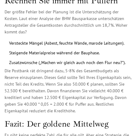
Rechnen Sie immer mit Puffern
Der größte Fehler bei der Planung ist die Unterschätzung der
Kosten. Laut einer Analyse der BHW Bausparkasse unterschätzen
Antragsteller die Gesamtkosten durchschnittlich um 18,7%. Woher
kommt das?
Versteckte Mängel (Asbest, feuchte Wände, marode Leitungen).
Steigende Materialpreise während der Bauphase.
Zusatzwünsche („Machen wir gleich auch noch den Flur neu?").
Die Postbank rät dringend dazu, 5-8% des Gesamtbudgets als
Reserve einzuplanen. Dieses Geld sollte Teil Ihres Eigenkapitals sein,
nicht Teil des Kredits. Wenn Sie also 50.000 € planen, sollten Sie
52.500 € bereithalten. Davon finanzieren Sie vielleicht 40.000 €
kreditiert und haben 12.500 € Eigenkapital zur Verfügung. Davon
geben Sie 40.000 * 0,05 = 2.000 € für Puffer aus. Restliches
Eigenkapital reduziert die Kredithöhe.
Fazit: Der goldene Mittelweg
Es gibt keine perfekte Zahl, die für alle gilt. Aber eine Strategie, die