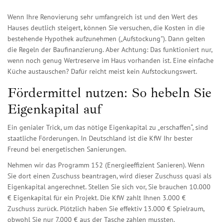
Wenn Ihre Renovierung sehr umfangreich ist und den Wert des
Hauses deutlich steigert, können Sie versuchen, die Kosten in die
bestehende Hypothek aufzunehmen („Aufstockung"). Dann gelten
die Regeln der Baufinanzierung. Aber Achtung: Das funktioniert nur,
wenn noch genug Wertreserve im Haus vorhanden ist. Eine einfache
Küche austauschen? Dafür reicht meist kein Aufstockungswert.
Fördermittel nutzen: So hebeln Sie
Eigenkapital auf
Ein genialer Trick, um das nötige Eigenkapital zu „erschaffen“, sind
staatliche Förderungen. In Deutschland ist die
KfW
Ihr bester
Freund bei energetischen Sanierungen.
Nehmen wir das Programm 152 (Energieeffizient Sanieren). Wenn
Sie dort einen Zuschuss beantragen, wird dieser Zuschuss quasi als
Eigenkapital angerechnet. Stellen Sie sich vor, Sie brauchen 10.000
€ Eigenkapital für ein Projekt. Die KfW zahlt Ihnen 3.000 €
Zuschuss zurück. Plötzlich haben Sie effektiv 13.000 € Spielraum,
obwohl Sie nur 7.000 € aus der Tasche zahlen mussten.