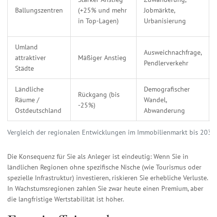
Ballungszentren
(+25% und mehr
Jobmärkte,
in Top-Lagen)
Urbanisierung
Umland
Ausweichnachfrage,
attraktiver
Mäßiger Anstieg
Pendlerverkehr
Städte
Ländliche
Demografischer
Rückgang (bis
Räume /
Wandel,
-25%)
Ostdeutschland
Abwanderung
Vergleich der regionalen Entwicklungen im Immobilienmarkt bis 2030
Die Konsequenz für Sie als Anleger ist eindeutig: Wenn Sie in
ländlichen Regionen ohne spezifische Nische (wie Tourismus oder
spezielle Infrastruktur) investieren, riskieren Sie erhebliche Verluste.
In Wachstumsregionen zahlen Sie zwar heute einen Premium, aber
die langfristige Wertstabilität ist höher.