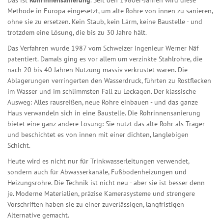
Das ist
Rohrinnensanierung
. Seit den 1980er-Jahren wird diese
Methode in Europa eingesetzt, um alte Rohre von innen zu sanieren,
ohne sie zu ersetzen. Kein Staub, kein Lärm, keine Baustelle - und
trotzdem eine Lösung, die bis zu 30 Jahre hält.
Das Verfahren wurde 1987 vom Schweizer Ingenieur Werner Näf
patentiert. Damals ging es vor allem um verzinkte Stahlrohre, die
nach 20 bis 40 Jahren Nutzung massiv verkrustet waren. Die
Ablagerungen verringerten den Wasserdruck, führten zu Rostflecken
im Wasser und im schlimmsten Fall zu Leckagen. Der klassische
Ausweg: Alles rausreißen, neue Rohre einbauen - und das ganze
Haus verwandeln sich in eine Baustelle. Die Rohrinnensanierung
bietet eine ganz andere Lösung: Sie nutzt das alte Rohr als Träger
und beschichtet es von innen mit einer dichten, langlebigen
Schicht.
Heute wird es nicht nur für Trinkwasserleitungen verwendet,
sondern auch für Abwasserkanäle, Fußbodenheizungen und
Heizungsrohre. Die Technik ist nicht neu - aber sie ist besser denn
je. Moderne Materialien, präzise Kamerasysteme und strengere
Vorschriften haben sie zu einer zuverlässigen, langfristigen
Alternative gemacht.