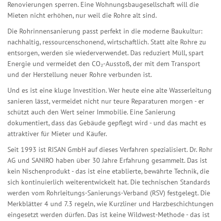
Renovierungen sperren. Eine Wohnungsbaugesellschaft will die
Mieten nicht erhöhen, nur weil die Rohre alt sind.
Die Rohrinnensanierung passt perfekt in die moderne Baukultur:
nachhaltig, ressourcenschonend, wirtschaftlich. Statt alte Rohre zu
entsorgen, werden sie wiederverwendet. Das reduziert Müll, spart
Energie und vermeidet den CO₂-Ausstoß, der mit dem Transport
und der Herstellung neuer Rohre verbunden ist.
Und es ist eine kluge Investition. Wer heute eine alte Wasserleitung
sanieren lässt, vermeidet nicht nur teure Reparaturen morgen - er
schützt auch den Wert seiner Immobilie. Eine Sanierung
dokumentiert, dass das Gebäude gepflegt wird - und das macht es
attraktiver für Mieter und Käufer.
Seit 1993 ist RISAN GmbH auf dieses Verfahren spezialisiert. Dr. Rohr
AG und SANIRO haben über 30 Jahre Erfahrung gesammelt. Das ist
kein Nischenprodukt - das ist eine etablierte, bewährte Technik, die
sich kontinuierlich weiterentwickelt hat. Die technischen Standards
werden vom Rohrleitungs-Sanierungs-Verband (RSV) festgelegt. Die
Merkblätter 4 und 7.3 regeln, wie Kurzliner und Harzbeschichtungen
eingesetzt werden dürfen. Das ist keine Wildwest-Methode - das ist