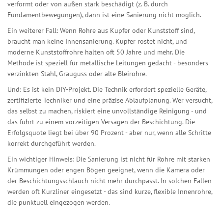
verformt oder von außen stark beschädigt (z. B. durch
Fundamentbewegungen), dann ist eine Sanierung nicht möglich.
Ein weiterer Fall: Wenn Rohre aus Kupfer oder Kunststoff sind,
braucht man keine Innensanierung. Kupfer rostet nicht, und
moderne Kunststoffrohre halten oft 50 Jahre und mehr. Die
Methode ist speziell für metallische Leitungen gedacht - besonders
verzinkten Stahl, Grauguss oder alte Bleirohre.
Und: Es ist kein DIY-Projekt. Die Technik erfordert spezielle Geräte,
zertifizierte Techniker und eine präzise Ablaufplanung. Wer versucht,
das selbst zu machen, riskiert eine unvollständige Reinigung - und
das führt zu einem vorzeitigen Versagen der Beschichtung. Die
Erfolgsquote liegt bei über 90 Prozent - aber nur, wenn alle Schritte
korrekt durchgeführt werden.
Ein wichtiger Hinweis: Die Sanierung ist nicht für Rohre mit starken
Krümmungen oder engen Bögen geeignet, wenn die Kamera oder
der Beschichtungsschlauch nicht mehr durchpasst. In solchen Fällen
werden oft Kurzliner eingesetzt - das sind kurze, flexible Innenrohre,
die punktuell eingezogen werden.