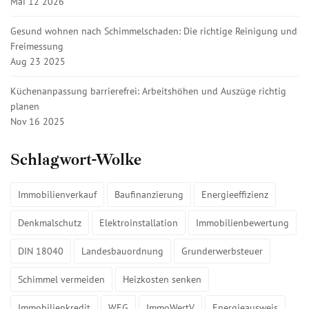
Mai 12 2026
Gesund wohnen nach Schimmelschaden: Die richtige Reinigung und
Freimessung
Aug 23 2025
Küchenanpassung barrierefrei: Arbeitshöhen und Auszüge richtig
planen
Nov 16 2025
Schlagwort-Wolke
Immobilienverkauf
Baufinanzierung
Energieeffizienz
Denkmalschutz
Elektroinstallation
Immobilienbewertung
DIN 18040
Landesbauordnung
Grunderwerbsteuer
Schimmel vermeiden
Heizkosten senken
Immobilienkredit
WEG
ImmoWertV
Energieausweis