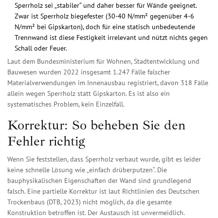
Sperrholz sei „stabiler“ und daher besser für Wände geeignet.
Zwar ist Sperrholz biegefester (30-40 N/mm² gegenüber 4-6
N/mm² bei Gipskarton), doch für eine statisch unbedeutende
Trennwand ist diese Festigkeit irrelevant und nützt nichts gegen
Schall oder Feuer.
Laut dem Bundesministerium für Wohnen, Stadtentwicklung und
Bauwesen wurden 2022 insgesamt 1.247 Fälle falscher
Materialverwendungen im Innenausbau registriert, davon 318 Fälle
allein wegen Sperrholz statt Gipskarton. Es ist also ein
systematisches Problem, kein Einzelfall.
Korrektur: So beheben Sie den
Fehler richtig
Wenn Sie feststellen, dass Sperrholz verbaut wurde, gibt es leider
keine schnelle Lösung wie „einfach drüberputzen“. Die
bauphysikalischen Eigenschaften der Wand sind grundlegend
falsch. Eine partielle Korrektur ist laut Richtlinien des Deutschen
Trockenbaus (DTB, 2023) nicht möglich, da die gesamte
Konstruktion betroffen ist. Der Austausch ist unvermeidlich.