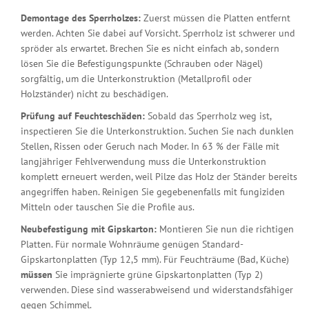
Demontage des Sperrholzes:
Zuerst müssen die Platten entfernt
werden. Achten Sie dabei auf Vorsicht. Sperrholz ist schwerer und
spröder als erwartet. Brechen Sie es nicht einfach ab, sondern
lösen Sie die Befestigungspunkte (Schrauben oder Nägel)
sorgfältig, um die Unterkonstruktion (Metallprofil oder
Holzständer) nicht zu beschädigen.
Prüfung auf Feuchteschäden:
Sobald das Sperrholz weg ist,
inspectieren Sie die Unterkonstruktion. Suchen Sie nach dunklen
Stellen, Rissen oder Geruch nach Moder. In 63 % der Fälle mit
langjähriger Fehlverwendung muss die Unterkonstruktion
komplett erneuert werden, weil Pilze das Holz der Ständer bereits
angegriffen haben. Reinigen Sie gegebenenfalls mit fungiziden
Mitteln oder tauschen Sie die Profile aus.
Neubefestigung mit Gipskarton:
Montieren Sie nun die richtigen
Platten. Für normale Wohnräume genügen Standard-
Gipskartonplatten (Typ 12,5 mm). Für Feuchträume (Bad, Küche)
müssen
Sie imprägnierte grüne Gipskartonplatten (Typ 2)
verwenden. Diese sind wasserabweisend und widerstandsfähiger
gegen Schimmel.