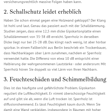
versicherungsrechtlich massive Folgen haben kann.
2. Schallschutz leidet erheblich
Haben Sie schon einmal gegen eine Holzwand gekloppt? Der Klang
ist hohl und laut. Genau das passiert auch mit der Schalldämmung.
Studien zeigen, dass eine 12,5 mm dicke Gipskartonplatte einen
Schalldämmwert von 35-38 dB erreicht. Sperrholz in derselben
Dicke liegt nur bei 25-28 dB. Das klingt nach wenig, ist aber hörbar
spürbar. In einem Fallbericht aus Berlin beschrieb ein Trockenbauer,
dass Nachbarklagen über Lärm zunahmen, nachdem er Sperrholz
verwendet hatte. Die Differenz von etwa 10 dB entspricht einer
Halbierung der wahrgenommenen Lautstärke - oder andersrum: Mit
Sperrholz hören Sie doppelt so viel Lärm von Ihren Nachbarn.
3. Feuchteschäden und Schimmelbildung
Dies ist das häufigste und gefährlichste Problem. Gipskarton
reguliert die Luftfeuchtigkeit. Er nimmt überschüssige Feuchtigkeit
auf und gibt sie ab, wenn die Luft trocken ist. Sperrholz ist
diffusionshemmend. Es lässt Feuchtigkeit kaum durch. Wenn Sie
damit eine Wand verkleiden, insbesondere in Räumen mit hoher