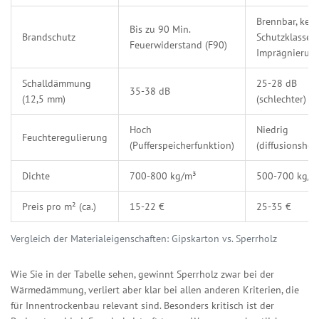
Brennbar, kein
Bis zu 90 Min.
Brandschutz
Schutzklasse 
Feuerwiderstand (F90)
Imprägnierun
Schalldämmung
25-28 dB
35-38 dB
(12,5 mm)
(schlechter)
Hoch
Niedrig
Feuchteregulierung
(Pufferspeicherfunktion)
(diffusionshe
Dichte
700-800 kg/m³
500-700 kg/m
Preis pro m² (ca.)
15-22 €
25-35 €
Vergleich der Materialeigenschaften: Gipskarton vs. Sperrholz
Wie Sie in der Tabelle sehen, gewinnt Sperrholz zwar bei der
Wärmedämmung, verliert aber klar bei allen anderen Kriterien, die
für Innentrockenbau relevant sind. Besonders kritisch ist der