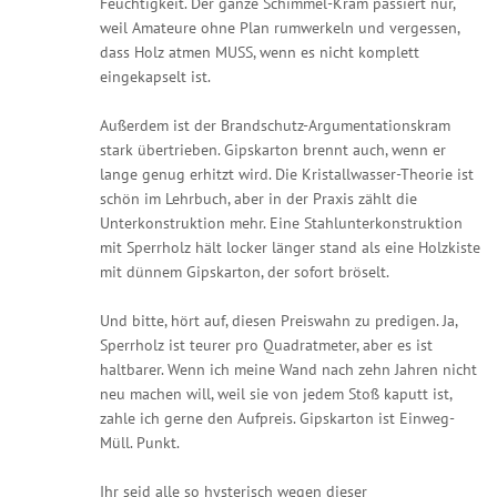
Feuchtigkeit. Der ganze Schimmel-Kram passiert nur,
weil Amateure ohne Plan rumwerkeln und vergessen,
dass Holz atmen MUSS, wenn es nicht komplett
eingekapselt ist.
Außerdem ist der Brandschutz-Argumentationskram
stark übertrieben. Gipskarton brennt auch, wenn er
lange genug erhitzt wird. Die Kristallwasser-Theorie ist
schön im Lehrbuch, aber in der Praxis zählt die
Unterkonstruktion mehr. Eine Stahlunterkonstruktion
mit Sperrholz hält locker länger stand als eine Holzkiste
mit dünnem Gipskarton, der sofort bröselt.
Und bitte, hört auf, diesen Preiswahn zu predigen. Ja,
Sperrholz ist teurer pro Quadratmeter, aber es ist
haltbarer. Wenn ich meine Wand nach zehn Jahren nicht
neu machen will, weil sie von jedem Stoß kaputt ist,
zahle ich gerne den Aufpreis. Gipskarton ist Einweg-
Müll. Punkt.
Ihr seid alle so hysterisch wegen dieser