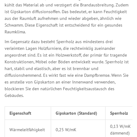
kühlt das Material ab und verzögert die Brandausbreitung. Zudem
ist Gipskarton diffusionsoffen. Das bedeutet, er kann Feuchtigkeit
aus der Raumluft aufnehmen und wieder abgeben, ähnlich wie
Schwamm. Diese Eigenschaft ist entscheidend für ein gesundes
Raumklima.
Im Gegensatz dazu besteht
Sperrholz aus mindestens drei
verleimten Lagen Holzfurniere, die rechtwinklig zueinander
angeordnet sind.
Es ist ein Holzwerkstoff, der primär für tragende
Konstruktionen, Möbel oder Böden entwickelt wurde. Sperrholz ist
hart, stabil und elastisch, aber es ist brennbar und
diffusionshemmend. Es wirkt fast wie eine Dampfbremse. Wenn Sie
es anstelle von Gipskarton an einer Innenwand verwenden,
blockieren Sie den natürlichen Feuchtigkeitsaustausch des
Gebäudes.
Eigenschaft
Gipskarton (Standard)
Sperrholz
0,13 W/mK (be
Wärmeleitfähigkeit
0,25 W/mK
dämmend)