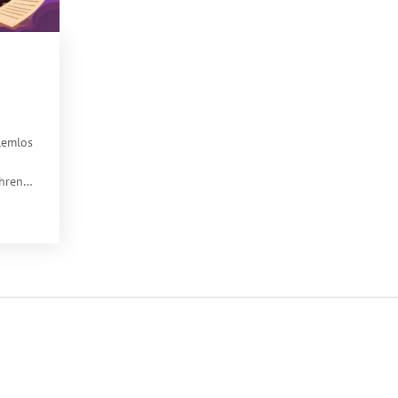
lemlos
ahren
den