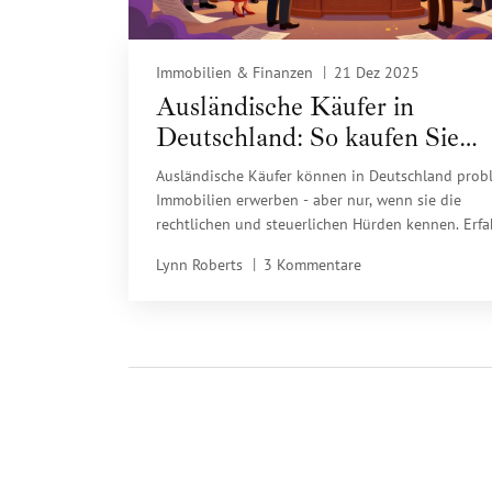
Immobilien & Finanzen
21 Dez 2025
Ausländische Käufer in
Deutschland: So kaufen Sie
Immobilien rechtssicher
Ausländische Käufer können in Deutschland prob
Immobilien erwerben - aber nur, wenn sie die
rechtlichen und steuerlichen Hürden kennen. Erf
Sie, wie Sie mit Notar, Anwalt und Steuerberater 
Lynn Roberts
3 Kommentare
Kauf sicher und kostengünstig gestalten.